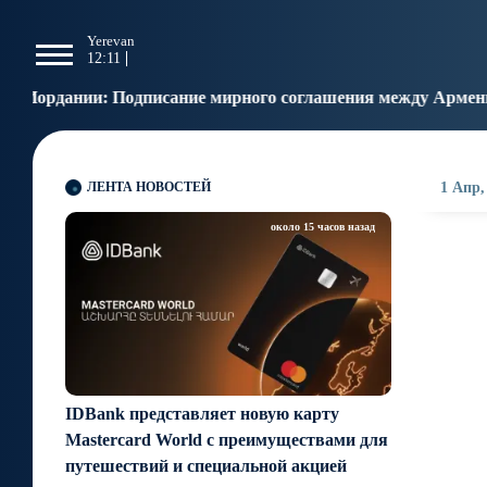
g
Yerevan
Tbilisi
Moscow
P
12:11
12:11
11:11
1
сание мирного соглашения между Арменией и Азербайджан
ЛЕНТА НОВОСТЕЙ
1 Апр,
около 15 часов назад
IDBank представляет новую карту
Mastercard World с преимуществами для
путешествий и специальной акцией