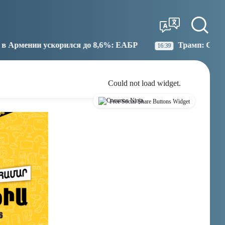
Tbilisi
Moscow
12:11
11:11
лся до 8,6%: ЕАБР
Трамп: США больше не намерен
16:39
Could not load widget.
Free Social Share Buttons Widget