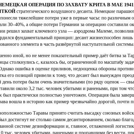
 НЕМЕЦКАЯ ОПЕРАЦИЯ ПО ЗАХВАТУ КРИТА В МАЕ 194
ЫТКОЙ
стратегического воздушного десанта. Немецкие парашю
 понесли тяжелейшие потери уже в первые часы: по различным о
али 30–40%, а общие потери Германии за операцию составили ок
ии решил захват ключевого узла — аэродрома Малеме, позволи
рдился фундаментальный принцип: десант жизнеспособен лишь то
ованного элемента в часть развёрнутой наступательной системы
енно иной, но не менее показательный пример даёт битва за Тар
нцы столкнулись с, казалось бы, ограниченной по масштабу зад
 Однако ошибка в оценке приливов, недооценка обороны противн
тка его позиций привели к тому, что десант был вынужден прео
 день потери были очень значительными (по ряду оценок — свыш
ставили около 3,2 тыс. человек убитыми и ранеными, при том чт
к был практически полностью уничтожен. Операция была заверше
рава вошла в историю как пример чрезвычайно дорогой, почти 
оположностью Таравы принято считать высадку союзных войск 
был достигнут не столько самим десантированием, сколько благ
анной системе дезинформации и, главное, отлаженной логистик
10 тыс. человек убитыми, ранеными и пропавшими без вести, пр