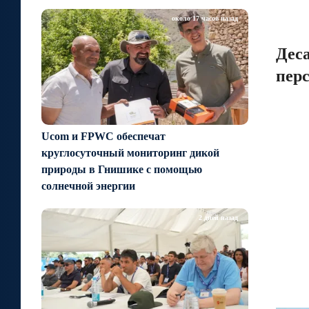
около 17 часов назад
Деса
пер
Ucom и FPWC обеспечат
круглосуточный мониторинг дикой
природы в Гнишике с помощью
солнечной энергии
2 дней назад