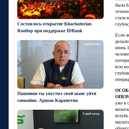
была б
течени
стала 
Состоялось открытие Khachaturian
глубок
Rooftop при поддержке IDBank
Если ж
делали
9 дней назад
июнь 1
челове
потери
всю во
глубок
операц
ОСОБ
Пашинян ты упустил свой шанс уйти
ОПЕР
спокойно. Аршак Карапетян
уже в 
японск
9 дней назад
вглубь
масшта
общего