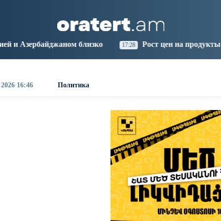
aris
Los Angeles
Beijing
Yerevan
0:11
01:11
16:11
12:11
ом близко
Рост цен на продукты в Армении ускори
17:28
 2026 16:46
Политика