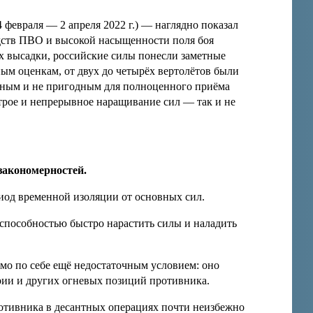
 февраля — 2 апреля 2022 г.) — наглядно показал
дств ПВО и высокой насыщенности поля боя
х высадки, российские силы понесли заметные
ным оценкам, от двух до четырёх вертолётов были
ённым и не пригодным для полноценного приёма
трое и непрерывное наращивание сил — так и не
закономерностей.
риод временной изоляции от основных сил.
о способностью быстро нарастить силы и наладить
само по себе ещё недостаточным условием: оно
рии и других огневых позиций противника.
ротивника в десантных операциях почти неизбежно