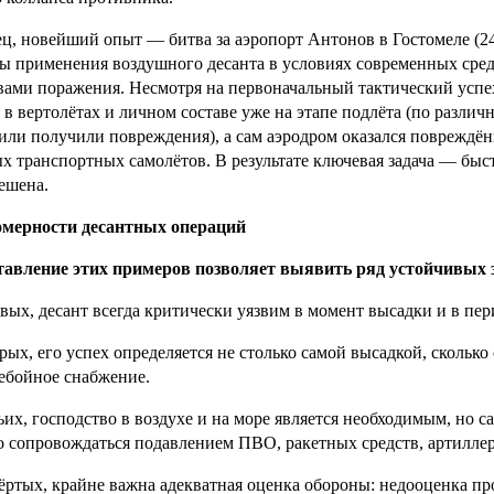
ц, новейший опыт — битва за аэропорт Антонов в Гостомеле (24
ы применения воздушного десанта в условиях современных сре
вами поражения. Несмотря на первоначальный тактический успе
 в вертолётах и личном составе уже на этапе подлёта (по различ
или получили повреждения), а сам аэродром оказался поврежд
х транспортных самолётов. В результате ключевая задача — быс
ешена.
омерности десантных операций
тавление этих примеров позволяет выявить ряд устойчивых 
вых, десант всегда критически уязвим в момент высадки и в пе
рых, его успех определяется не столько самой высадкой, скольк
ебойное снабжение.
ьих, господство в воздухе и на море является необходимым, но 
 сопровождаться подавлением ПВО, ракетных средств, артилле
ёртых, крайне важна адекватная оценка обороны: недооценка п