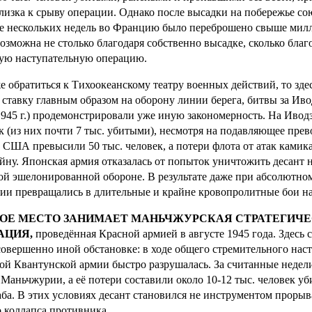
лизка к срыву операции. Однако после высадки на побережье с
е нескольких недель во Францию было переброшено свыше милл
возможна не столько благодаря собственно высадке, сколько бла
ую наступательную операцию.
е обратиться к Тихоокеанскому театру военных действий, то здес
 ставку главным образом на оборону линии берега, битвы за Иво
945 г.) продемонстрировали уже иную закономерность. На Иводз
к (из них почти 7 тыс. убитыми), несмотря на подавляющее прев
 США превысили 50 тыс. человек, а потери флота от атак камик
йну. Японская армия отказалась от попыток уничтожить десант 
ой эшелонированной обороне. В результате даже при абсолютно
ии превращались в длительные и крайне кровопролитные бои н
ОЕ МЕСТО ЗАНИМАЕТ МАНЬЧЖУРСКАЯ СТРАТЕГИЧ
АЦИЯ,
проведённая Красной армией в августе 1945 года. Здесь 
совершенно иной обстановке: в ходе общего стремительного на
ой Квантунской армии быстро разрушалась. За считанные недел
 Маньчжурии, а её потери составили около 10-12 тыс. человек 
ба. В этих условиях десант становился не инструментом прорыва
 коллапса противника.