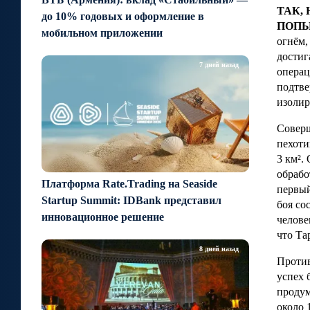
ТАК,
до 10% годовых и оформление в
ПОП
мобильном приложении
огнём,
достиг
7 дней назад
операц
подтве
изолир
Соверш
пехоти
3 км².
обрабо
Платформа Rate.Trading на Seaside
первый
Startup Summit: IDBank представил
боя со
инновационное решение
челове
что Та
8 дней назад
Против
успех 
продум
около 