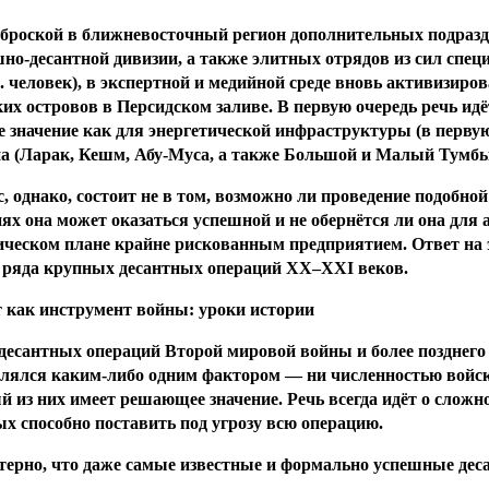
броской в ближневосточный регион дополнительных подразде
но-десантной дивизии, а также элитных отрядов из сил спец
. человек), в экспертной и медийной среде вновь активизир
их островов в Персидском заливе. В первую очередь речь ид
 значение как для энергетической инфраструктуры (в перву
на (Ларак, Кешм, Абу-Муса, а также Большой и Малый Тумбы
, однако, состоит не в том, возможно ли проведение подобной
ях она может оказаться успешной и не обернётся ли она для
ческом плане крайне рискованным предприятием. Ответ на э
 ряда крупных десантных операций
XX
–
XXI
веков.
 как инструмент войны: уроки истории
есантных операций Второй мировой войны и более позднего в
лялся каким-либо одним фактором — ни численностью войск,
 из них имеет решающее значение. Речь всегда идёт о сложно
х способно поставить под угрозу всю операцию.
ерно, что даже самые известные и формально успешные деса