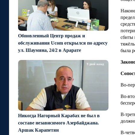
Наконе
предел
средст
потери
Обновленный Центр продаж и
сбиты 
обслуживания Ucom открылся по адресу
тяжёлы
ул. Шаумяна, 24/2 в Арарате
была р
Закон
9 дней назад
Сопос
Во-пер
Во-вто
беспер
В-трет
Никогда Нагорный Карабах не был в
должно
составе независимого Азербайджана.
Аршак Карапетян
В-четв