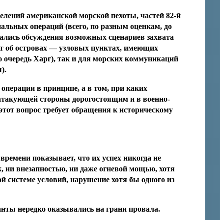
лений американской морской пехоты, частей 82-й
иальных операций (всего, по разным оценкам, до
овались обсуждения возможных сценариев захвата
ёт об островах — узловых пунктах, имеющих
ю очередь Харг), так и для морских коммуникаций
).
 операции в принципе, а в том, при каких
 атакующей стороны дорогостоящим и в военно-
тот вопрос требует обращения к историческому
ремени показывает, что их успех никогда не
 ни внезапностью, ни даже огневой мощью, хотя
й системе условий, нарушение хотя бы одного из
нты нередко оказывались на грани провала.