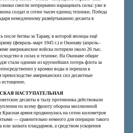
оюзники смогли непрерывно наращивать силы: уже в
иона солдат и сотни тысяч единиц техники. Победа
годаря немедленному развёртыванию десанта в
ь после битвы за Тараву, в которой японцы ещё
дзиму (февраль–март 1945 г.) и Окинаву (апрель–
име американские войска потеряли около 26 тыс.
осходство в силах и технике. На Окинаве общие
адзе стали одними из крупнейших потерь флота за
непосредственно у кромки воды и перешла к
м превосходстве американских сил десантные
а истощение.
ЕСКАЯ НАСТУПАТЕЛЬНАЯ
советские десанты в тылу противника действовали
ступления по всему фронту оборона миллионной
и Красная армия продвинулась на сотни километров
убитыми — сравнительно немного для операции такого
 или захвата плацдармов, а средством ускорения