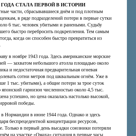
1 ГОДА СТАЛА ПЕРВОЙ В ИСТОРИИ
тные части, сбрасывавшиеся днём и под плотным
ценкам, в ряде подразделений потери в первые сутки
оло 6 тыс. человек убитыми и ранеными. Судьбу
вшего быстро перебросить подкрепления. Тем самым
гда, когда он способен быстро превратиться из
.
аву в ноябре 1943 года. Здесь американские морские
ачей — захватом небольшого атолла площадью около
ика и недостаточная предварительная огневая
долевать сотни метров под шквальным огнём. Уже в
е 1 тыс. убитыми), а общие потери за трое суток
о японский гарнизон численностью около 4,5 тыс.
на успешно, но цена оказалась настолько высокой,
пирровой победы.
в Нормандии в июне 1944 года. Однако и здесь
одаря беспрецедентной концентрации ресурсов,
е. Только в первый день высадки союзники потеряли
ичём на участке «Омаха» ситуация в первые часы