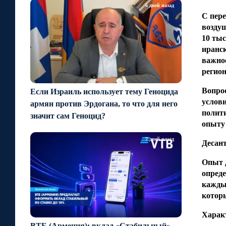
6 дней назад
С пере
воздуш
10 тыс
иранск
важное
регио
Вопрос
Если Израиль использует тему Геноцида
услови
армян против Эрдогана, то что для него
полити
значит сам Геноцид?
опыту
7 дней назад
Десант
Опыт д
опреде
каждый
которы
Характ
ВТБ (Армения): вклад «Стабильный» —