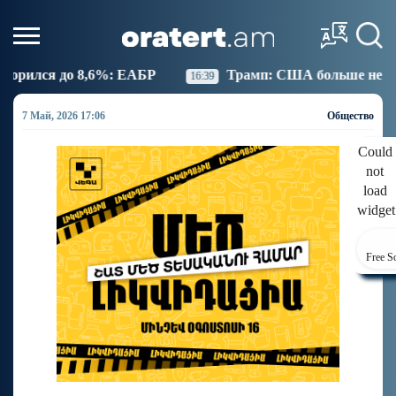
: ЕАБР
Трамп: США больше не намерены вести тор
16:39
7 Май, 2026 17:06
Общество
Could
not
load
widget
Free S