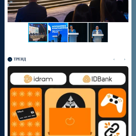
‹
›
ТРЕНД