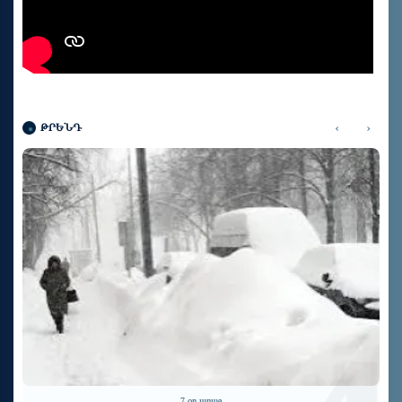
‹
›
ԹՐԵՆԴ
7 օր առաջ