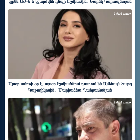
կլքեն ԱԺ-ն և կշարժվեն դեպի Էջմիածին. Նարեկ Կարապետյան
2 ժամ առաջ
Այսօր ամոթի օր է, այսօր Էջմիածնում դատում են Ամենայն Հայոց
Կաթողիկոսին․ Մարիաննա Ղահրամանյան
2 ժամ առաջ