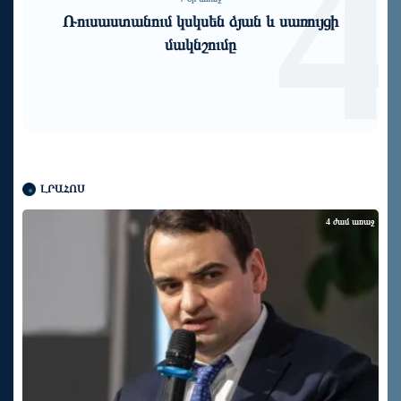
3
4
Ռուսաստանում կսկսեն ձյան և սառույցի
մակնշումը
ԼՐԱՀՈՍ
4 ժամ առաջ