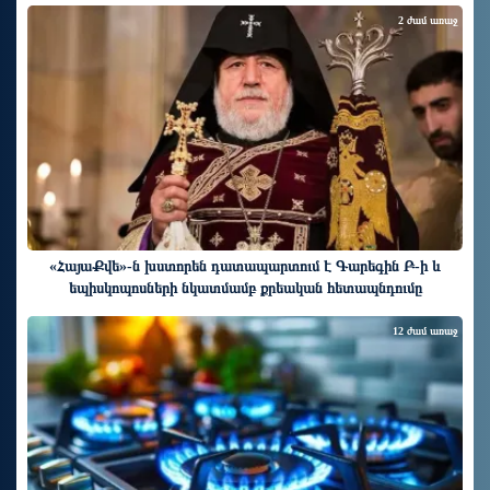
2 ժամ առաջ
«ՀայաՔվե»-ն խստորեն դատապարտում է Գարեգին Բ-ի և
եպիսկոպոսների նկատմամբ քրեական հետապնդումը
12 ժամ առաջ