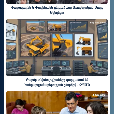
Փաշազադեն և Փաշինյանն ընդդեմ Հայ Առաքելական Սուրբ
Եկեղեցու
մեկ ժամ առաջ
Բարձր տեխնոլոգիաները զարգանում են
հանքարդյունաբերության շնորհիվ․ ԶՊՄԿ
2 ժամ առաջ