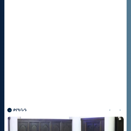
‹
›
ԹՐԵՆԴ