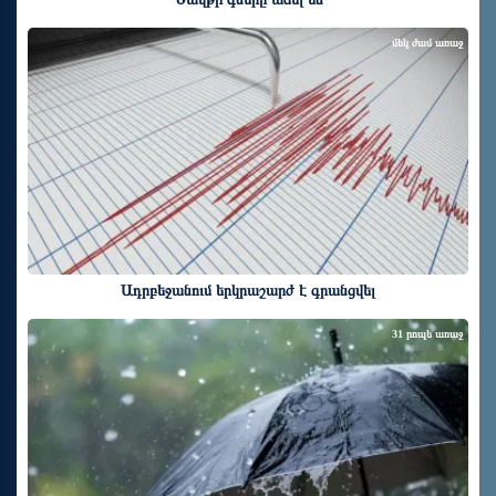
մեկ ժամ առաջ
Ադրբեջանում երկրաշարժ է գրանցվել
31 րոպե առաջ