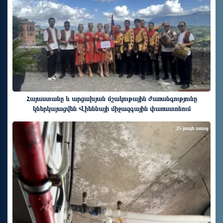
Հայաստանը և արցախյան մշակութային ժառանգությունը
կներկայացվեն Վիեննայի միջազգային փառատոնում
25 րոպե առաջ