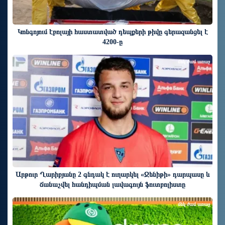
Կոնգոյում էբոլայի հաստատված դեպքերի թիվը գերազանցել է
4200-ը
մեկ ժամ առաջ
Արթուր Ղարիբյանը 2 գնդակ է ուղարկել «Զենիթի» դարպասը և
ճանաչվել հանդիպման լավագույն ֆուտբոլիստը
մեկ ժամ առաջ