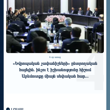
3
4
6 օր առաջ
«Եվրոպական չափանիշների» ընտրողական
հայելին. ինչու է իշխանությունը հիշում
Արևմուտքը միայն սեփական հար...
ԼՐԱՀՈՍ