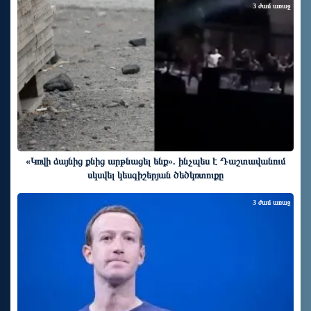
3 ժամ առաջ
«Կռվի ձայնից քնից արթնացել ենք». ինչպես է Դաշտավանում
սկսվել կեսգիշերյան ծեծկռտուքը
3 ժամ առաջ