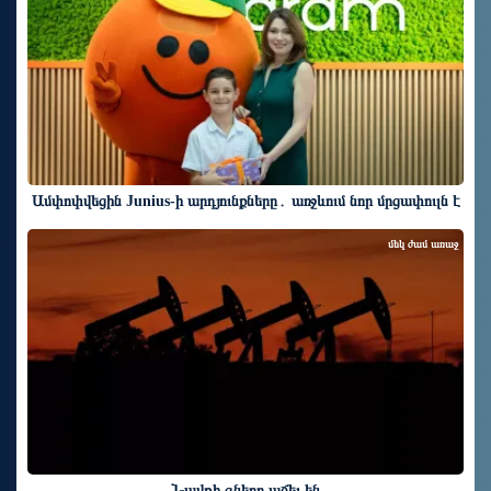
Ամփոփվեցին Junius-ի արդյունքները․ առջևում նոր մրցափուլն է
մեկ ժամ առաջ
Նավթի գները աճել են