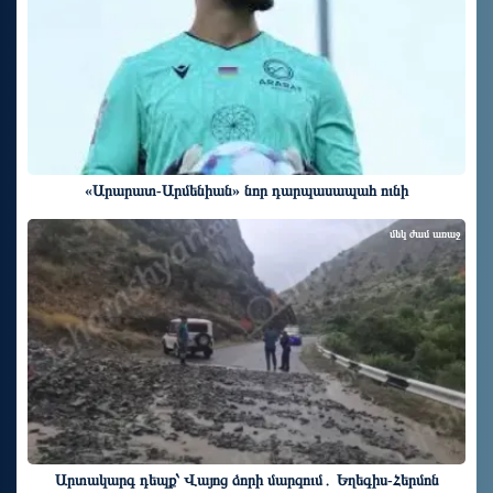
«Արարատ-Արմենիան» նոր դարպասապահ ունի
մեկ ժամ առաջ
Արտակարգ դեպք՝ Վայոց ձորի մարզում․ Եղեգիս-Հերմոն