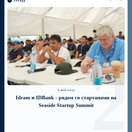
‹
›
ТРЕНД
1
2
6 дней назад
Idram и IDBank - рядом со стартапами на
Seaside Startup Summit