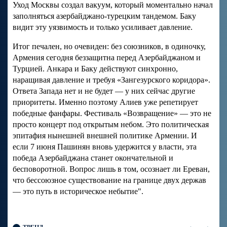
Уход Москвы создал вакуум, который моментально начал
заполняться азербайджано-турецким тандемом. Баку
видит эту уязвимость и только усиливает давление.
Итог печален, но очевиден: без союзников, в одиночку,
Армения сегодня беззащитна перед Азербайджаном и
Турцией. Анкара и Баку действуют синхронно,
наращивая давление и требуя «Зангезурского коридора».
Ответа Запада нет и не будет — у них сейчас другие
приоритеты. Именно поэтому Алиев уже репетирует
победные фанфары. Фестиваль «Возвращение» — это не
просто концерт под открытым небом. Это политическая
эпитафия нынешней внешней политике Армении. И
если 7 июня Пашинян вновь удержится у власти, эта
победа Азербайджана станет окончательной и
бесповоротной. Вопрос лишь в том, осознает ли Ереван,
что бессоюзное существование на границе двух держав
— это путь в историческое небытие".