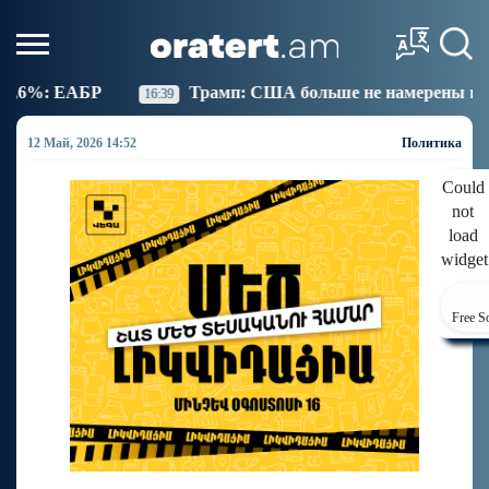
Трамп: США больше не намерены вести торговлю с Испа
9
12 Май, 2026 14:52
Политика
Could
not
load
widget
Free S