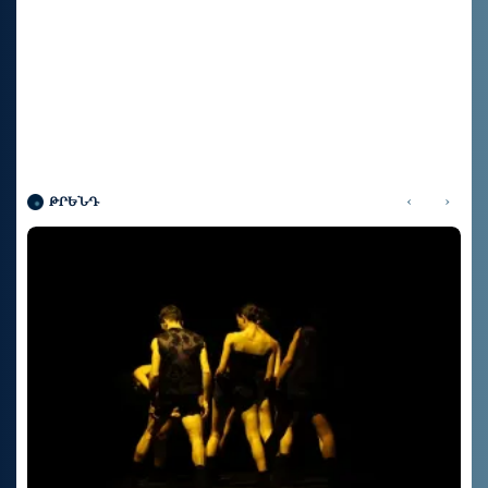
‹
›
ԹՐԵՆԴ