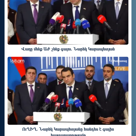
Վաղը մենք ԱԺ չենք գալու. Նարեկ Կարապետյան
2 ժամ առաջ
ՈւՂԻՂ. Նարեկ Կարապետյանը հանդես է գալիս
հայտարարությամբ