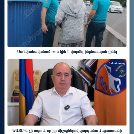
Ստեփանավանում ռուս կին է փորձել ինքնասպան լինել
3 ժամ առաջ
ԵԱՏՄ֊ն չի ուզում, որ իր միջոցներով զարգանա Հայաստանի