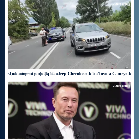
2 ժամ առաջ
Վանաձորում բшխվել են «Jeep Cherokee»-ն և «Toyota Camry»-ն
2 ժամ առաջ