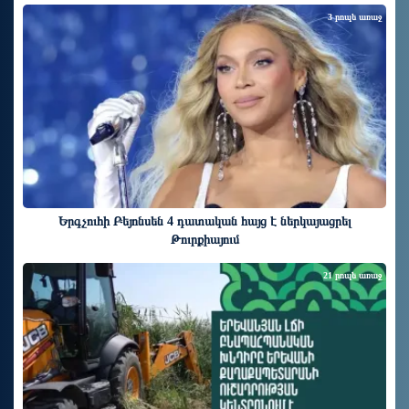
3 րոպե առաջ
Երգչուհի Բեյոնսեն ​​4 դատական հայց է ներկայացրել
Թուրքիայում
21 րոպե առաջ