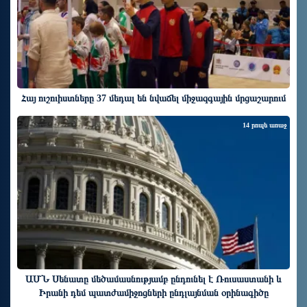
Հայ ուշուիստները 37 մեդալ են նվաճել միջազգային մրցաշարում
14 րոպե առաջ
ԱՄՆ Սենատը մեծամասնությամբ ընդունել է Ռուսաստանի և
Իրանի դեմ պատժամիջոցների ընդլայնման օրինագիծը