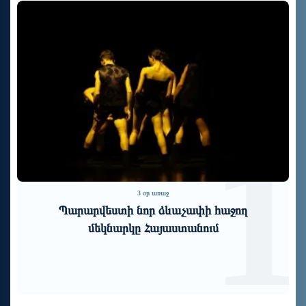
1
2
7 օր առաջ
Հիմնարար հակասություններ, խորացող
մտահոգություններ. «Փաստ»