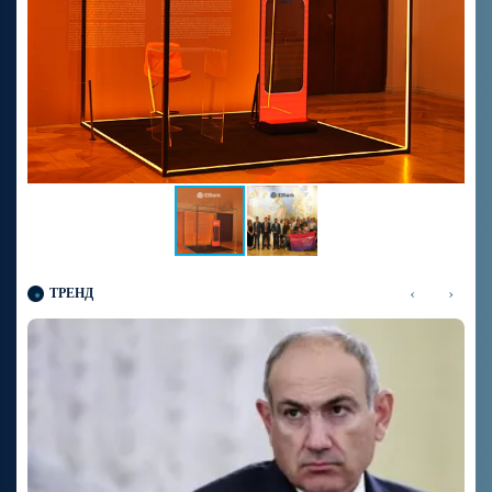
‹
›
ТРЕНД