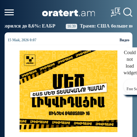
АБР
Трамп: США больше не намерены вести торго
16:39
15 Май, 2026 0:07
Видео
Could
not
load
widget
Free S