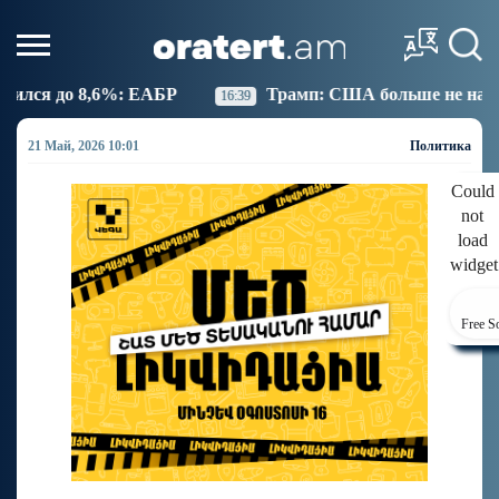
Трамп: США больше не намерены вести торговлю
16:39
21 Май, 2026 10:01
Политика
Could
not
load
widget
Free S