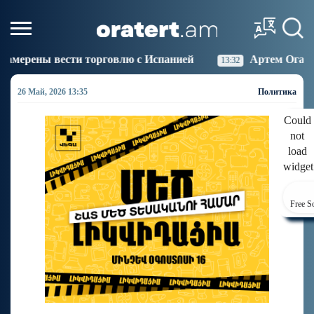
говлю с Испанией
Артем Оганов получил междунаро
13:32
26 Май, 2026 13:35
Политика
Could
not
load
widget
Free S