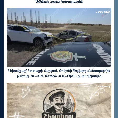
Ամենայն Հայոց Կաթողիկոսին
2 ժամ առաջ
Ավտովթար՝ Կոտայքի մարզում. Զովունի-Եղվարդ ճանապարհին
բախվել են «Alfa Romeo»-ն և «Opel»-ը. կա վիրավոր
3 ժամ առաջ