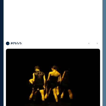
‹
›
ԹՐԵՆԴ