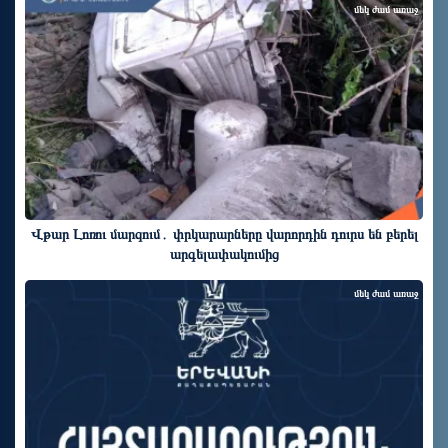
մեկ ժամ առաջ
Վթար Լոռու մարզում․ փրկարարները վարորդին դուրս են բերել
արգելափակումից
մեկ ժամ առաջ