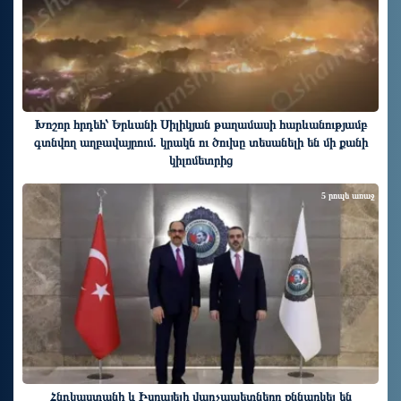
Խոշոր հրդեհ՝ Երևանի Սիլիկյան թաղամասի հարևանությամբ
գտնվող աղբավայրում. կրակն ու ծուխը տեսանելի են մի քանի
կիլոմետրից
5 րոպե առաջ
Հնդկաստանի և Իսրայելի վարչապետները քննարկել են