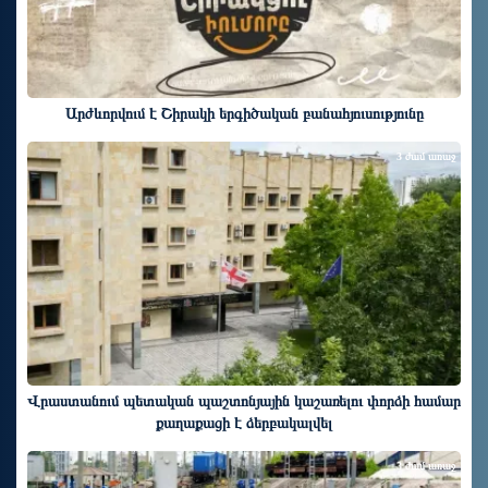
Արժևորվում է Շիրակի երգիծական բանահյուսությունը
3 ժամ առաջ
Վրաստանում պետական ​​պաշտոնյային կաշառելու փորձի համար
քաղաքացի է ձերբակալվել
3 ժամ առաջ