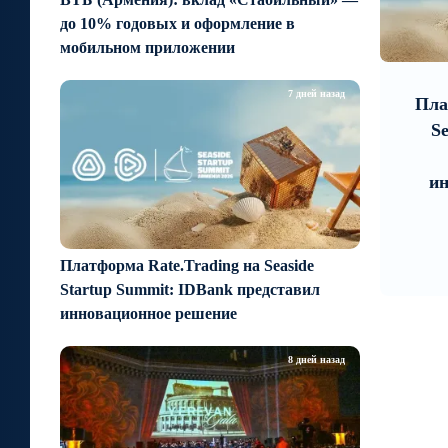
до 10% годовых и оформление в
мобильном приложении
9
6 дней назад
7 дней н
7 дней назад
ЕАЭС со временем будет
Платформа Rat
расширяться. Когда-нибудь
Seaside Star
это поймёт и рядовой
IDBank пр
армянин, но будет уже поздно
инновационн
Платформа Rate.Trading на Seaside
Startup Summit: IDBank представил
инновационное решение
8 дней назад