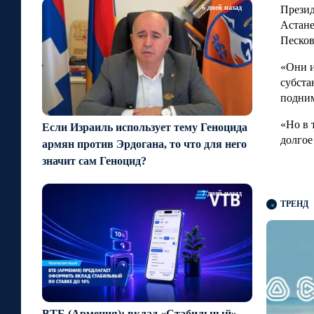
6 дней назад
Презид
Астане
Песков
«Они и
субста
подним
«Но в 
Если Израиль использует тему Геноцида
долгое
армян против Эрдогана, то что для него
значит сам Геноцид?
7 дней назад
ТРЕНД
ВТБ (Армения): вклад «Стабильный» —