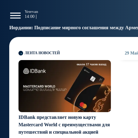
g
Yerevan
Tbilisi
Moscow
P
14:00
14:00
13:00
1
исание мирного соглашения между Арменией и Азербайджан
ЛЕНТА НОВОСТЕЙ
29 Май
около 17 часов назад
IDBank представляет новую карту
Mastercard World с преимуществами для
путешествий и специальной акцией