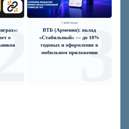
2
3
7 дней назад
6 дн
ВТБ (Армения): вклад
Если Израиль 
«Стабильный» — до 10%
Геноцида 
годовых и оформление в
Эрдогана, т
мобильном приложении
значит с