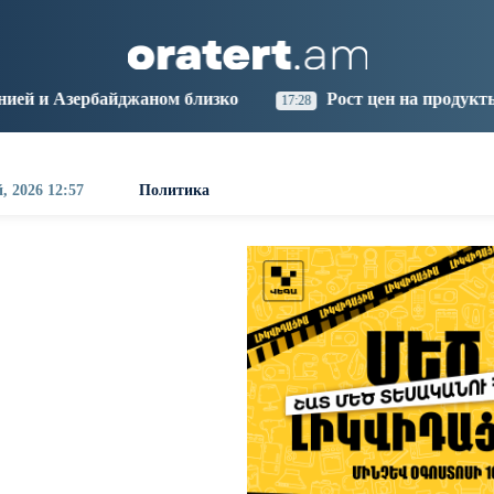
aris
Los Angeles
Beijing
Yerevan
2:00
03:00
18:00
14:00
ом близко
Рост цен на продукты в Армении ускор
17:28
, 2026 12:57
Политика