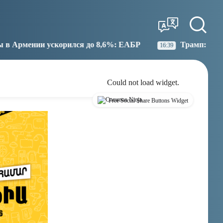
Tbilisi
Moscow
14:00
13:00
ился до 8,6%: ЕАБР
Трамп: США больше не намере
16:39
Could not load widget.
Free Social Share Buttons Widget