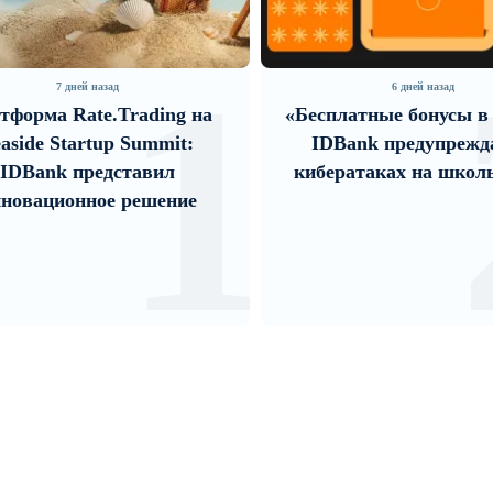
1
азад
6 дней назад
e.Trading на
«Бесплатные бонусы в играх»:
tup Summit:
IDBank предупреждает о
едставил
кибератаках на школьников
ое решение