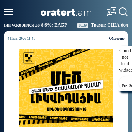
,6%: ЕАБР
Трамп: США больше не намерены вести
16:39
4 Июн, 2026 11:41
Общество
Could
not
load
widget
Free S