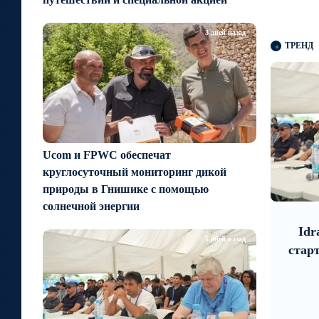
3 дней назад
ТРЕНД
Ucom и FPWC обеспечат
круглосуточный мониторинг дикой
природы в Гнишике с помощью
0
1
солнечной энергии
5 дней назад
оз по
Idram и IDBank - рядом со
В 
5 дней назад
а
стартапами на Seaside Startup
Юн
Summit
заре