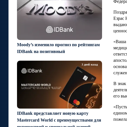
Федера
Поздра
Езрас 
выдающ
ценнос
«Ваша 
Moody’s изменило прогноз по рейтингам
медици
IDBank на позитивный
ответс
апосто
3 дней назад
основа
служен
В знак
деятел
его вы
«Пусть
едином
IDBank представляет новую карту
пожела
Mastercard World с преимуществами для
путешествий и специальной акцией