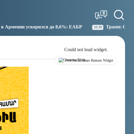
Tbilisi
Moscow
16:42
15:42
я до 8,6%: ЕАБР
Трамп: США больше не намерены 
16:39
Could not load widget.
Free Social Share Buttons Widget