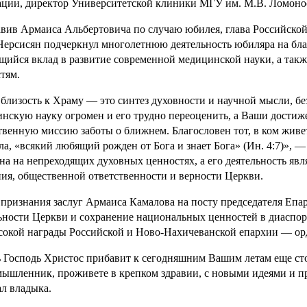
ции, директор Университетской клиники МГУ им. М.В. Ломоносо
вив Армаиса Альбертовича по случаю юбилея, глава Российск
Нерсисян подчеркнул многолетнюю деятельность юбиляра на бл
ийся вклад в развитие современной медицинской науки, а так
тям.
близость к Храму — это синтез духовности и научной мысли, бе
нскую науку огромен и его трудно переоценить, а Ваши достиж
твенную миссию заботы о ближнем. Благословен тот, в ком живе
ла, «всякий любящий рожден от Бога и знает Бога» (Ин. 4:7)», 
на на непреходящих духовных ценностях, а его деятельность яв
ия, общественной ответственности и верности Церкви.
 признания заслуг Армаиса Камалова на посту председателя Епа
ьности Церкви и сохранение национальных ценностей в диаспоре
сокой награды Российской и Ново-Нахичеванской епархии — ор
 Господь Христос прибавит к сегодняшним Вашим летам еще сто
ышленник, проживете в крепком здравии, с новыми идеями и п
л владыка.