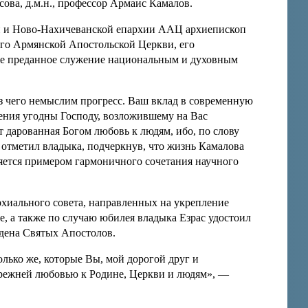
ва, д.м.н., профессор Армаис Камалов.
ой и Ново-Нахичеванской епархии ААЦ архиепископ
аго Армянской Апостольской Церкви, его
же преданное служение национальным и духовным
з чего немыслим прогресс. Ваш вклад в современную
ения угодны Господу, возложившему на Вас
т дарованная Богом любовь к людям, ибо, по слову
— отметил владыка, подчеркнув, что жизнь Камалова
ляется примером гармоничного сочетания научного
рхиального совета, направленных на укрепление
, а также по случаю юбилея владыка Езрас удостоил
дена Святых Апостолов.
лько же, которые Вы, мой дорогой друг и
режней любовью к Родине, Церкви и людям», —