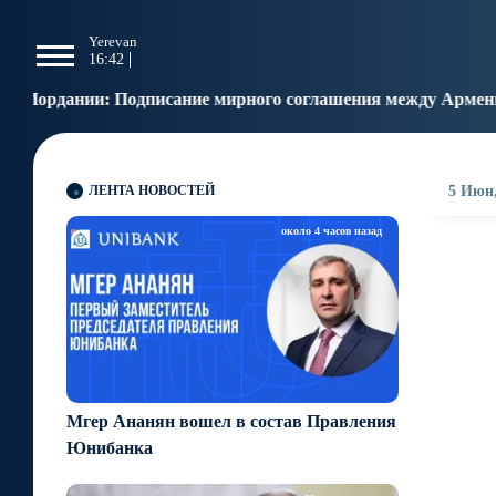
g
Yerevan
Tbilisi
Moscow
P
16:42
16:42
15:42
1
ние мирного соглашения между Арменией и Азербайджаном
ЛЕНТА НОВОСТЕЙ
5 Июн,
около 4 часов назад
Мгер Ананян вошел в состав Правления
Юнибанка