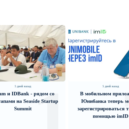
2
5 дней назад
29 минут назад
мобильном приложении
Бывшие руководит
ибанка теперь можно
Словакии требуют от
гистрироваться также с
Пашиняна прекрат
помощью imID
политические преследо
давл...