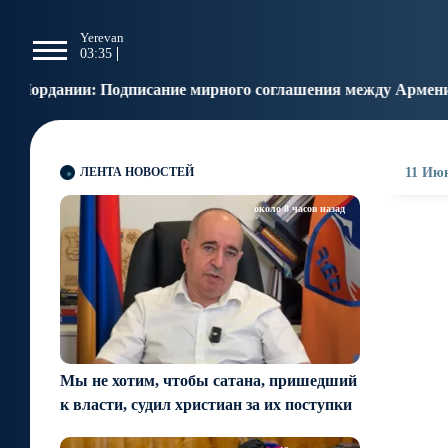
g
Yerevan
Tbilisi
Moscow
P
03:35
03:35
02:35
0
сание мирного соглашения между Арменией и Азербайджано
ЛЕНТА НОВОСТЕЙ
11 Июн
около 8 часов назад
Мы не хотим, чтобы сатана, пришедший
к власти, судил христиан за их поступки