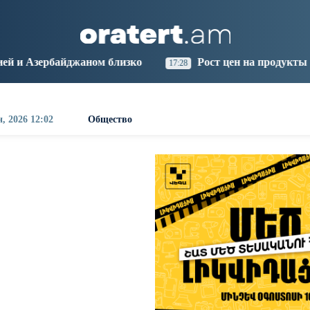
aris
Los Angeles
Beijing
Yerevan
1:35
16:35
07:35
03:35
м близко
Рост цен на продукты в Армении ускори
17:28
, 2026 12:02
Общество