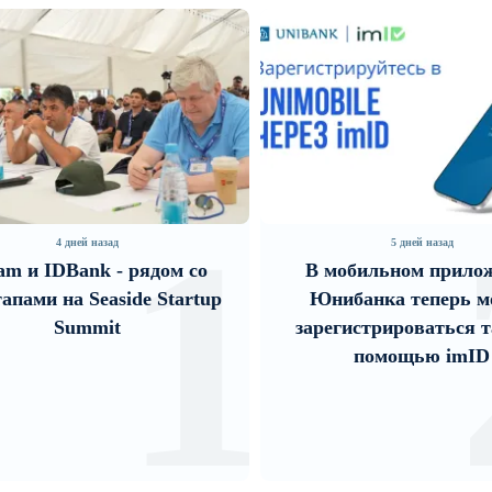
1
2
5 дней назад
со
В мобильном приложении
Uco
rtup
Юнибанка теперь можно
кругл
зарегистрироваться также с
дикой
помощью imID
помощ