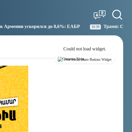
Tbilisi
Moscow
03:35
02:35
лся до 8,6%: ЕАБР
Трамп: США больше не намерен
16:39
Could not load widget.
Free Social Share Buttons Widget