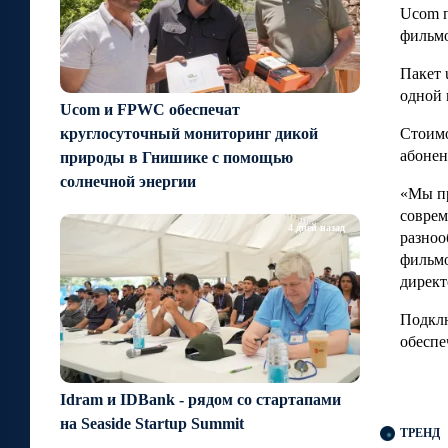
Ucom п
фильмо
Пакет 
одной 
Ucom и FPWC обеспечат
Стоимо
круглосуточный мониторинг дикой
абонен
природы в Гнишике с помощью
солнечной энергии
«Мы пр
соврем
4 дней назад
разноо
фильмо
директ
Подклю
обеспе
Idram и IDBank - рядом со стартапами
на Seaside Startup Summit
ТРЕНД