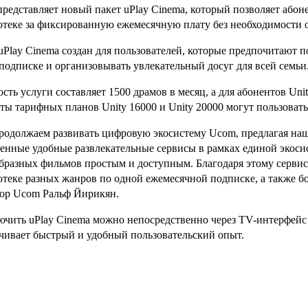
редставляет новый пакет uPlay Cinema, который позволяет або
теке за фиксированную ежемесячную плату без необходимости 
uPlay Cinema создан для пользователей, которые предпочитают 
подписке и организовывать увлекательный досуг для всей семьи
сть услуги составляет 1500 драмов в месяц, а для абонентов Uni
ты тарифных планов Unity 16000 и Unity 20000 могут пользовать
одолжаем развивать цифровую экосистему Ucom, предлагая наши
енные удобные развлекательные сервисы в рамках единой экосис
бразных фильмов простым и доступным. Благодаря этому сервис
теке разных жанров по одной ежемесячной подписке, а также 
ор Ucom Ральф Йирикян.
чить uPlay Cinema можно непосредственно через TV-интерфейс
чивает быстрый и удобный пользовательский опыт.