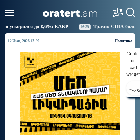
,6%: ЕАБР
Трамп: США больше не намерены вести 
16:39
12 Июн, 2026 13:39
Политика
Could
not
load
widget
Free S