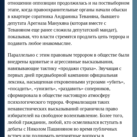
отношении оппозиции продолжилась и на поствыборном
этапе, когда правоохранительные органы начали обыски
в квартире соратника Андраника Теваняна, бывшего
депутата Арегназа Манукяна (которая вместе с
Теваняном еще ранее сложила депутатский мандат),
показывая, что власти стремятся продлить цепь террора и
подавить любое инакомыслие.
Параллельно с этим правовым террором в обществе были
внедрены ядовитые и агрессивные высказывания,
навязывающие тактику «продажи страха». Звучащая с
первых дней предвыборной кампании официальная
лексика, насыщенная откровенными угрозами «убить»,
«посадить», «унизить», «раздавить» соперников,
сформировала в обществе настоящую атмосферу
психологического террора. Формализация таких
ненавистнических высказываний ограничила право
избирателей на свободное волеизъявление. Более того,
любой гражданин, любой, кто осмеливался вступать в
дебаты с Николом Пашиняном во время публичных
встреч или поднимать неприятные вопросы в