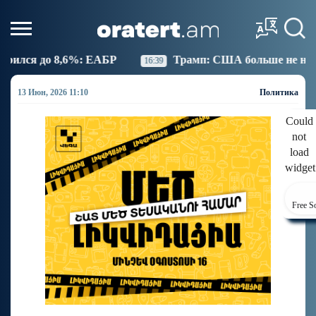
Трамп: США больше не намерены вести торговлю с
16:39
13 Июн, 2026 11:10
Политика
Could
not
load
widget
Free S