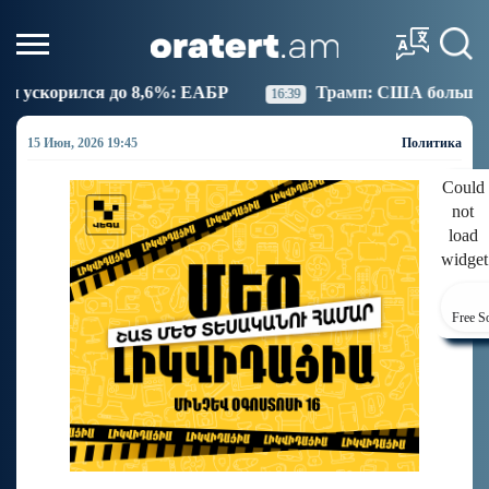
6%: ЕАБР
Трамп: США больше не намерены вести т
16:39
15 Июн, 2026 19:45
Политика
Could
not
load
widget
Free S