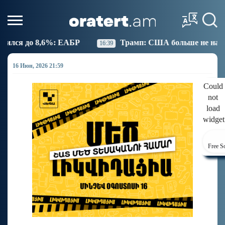
рамп: США больше не намерены вести торговлю с Испанией
16 Июн, 2026 21:59
Could
not
load
widget
Free S