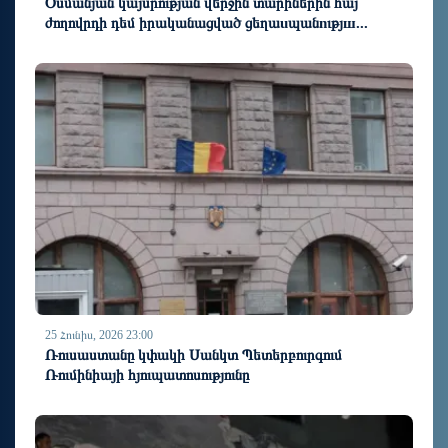
Օսմանյան կայսրության վերջին տարիներին հայ
ժողովրդի դեմ իրականացված ցեղաuպանnւթյш...
25 Հունիս, 2026 23:00
Ռուսաստանը կփակի Սանկտ Պետերբուրգում
Ռումինիայի հյուպատոսությունը