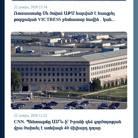
22 Հունիս, 2026 13:34
Ռուսաստանը Սև ծովում ԱԹՍ հարված է հասցրել
թուրքական VICTRESS բեռնատար նավին․ կան...
22 Հունիս, 2026 12:22
CNN. Պենտագոնը ԱՄՆ-ի՝ Իրանի դեմ գործողության
վրա ծախսել է առնվազն 40 միլիարդ դոլար