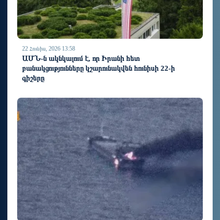
22 Հունիս, 2026 13:58
ԱՄՆ-ն ակնկալում է, որ Իրանի հետ
բանակցությունները կշարունակվեն հունիսի 22-ի
գիշերը