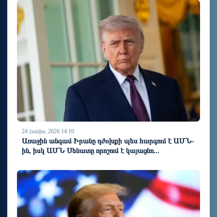
24 Հունիս, 2026 14:10
Առաջին անգամ Իրանը դժnխքի պես հարգում է ԱՄՆ-
ին, իսկ ԱՄՆ Սենատը որոշում է կայացնո...