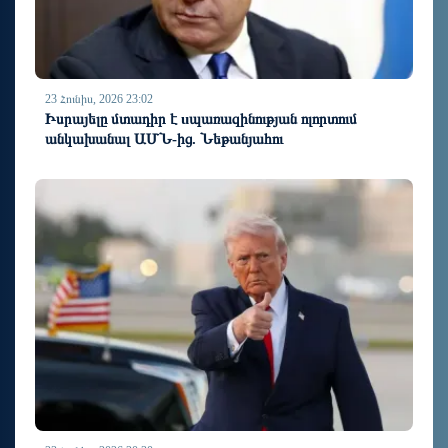
23 Հունիս, 2026 23:02
Իսրայելը մտադիր է uպառազինության ոլորտում
անկախանալ ԱՄՆ-ից. Նեթանյահու