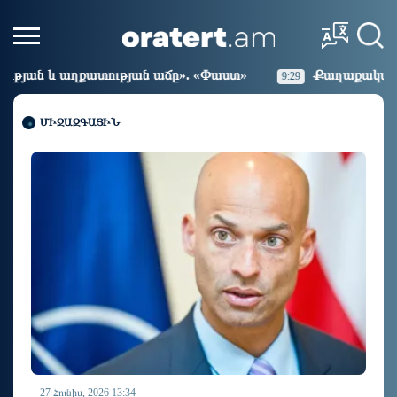
ստ»
Քաղաքական սուր կոնտրաստն ու դիսբալանսը. 
9:29
ՄԻՋԱԶԳԱՅԻՆ
27 Հունիս, 2026 13:34