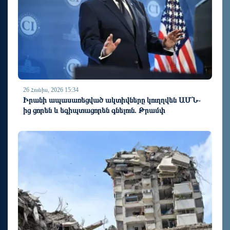
26 Հունիս, 2026 15:34
Իրանի ապասառեցված ակտիվները կուղղվեն ԱՄՆ-
ից ցորեն և եգիպտացորեն գնելուն. Թրամփ