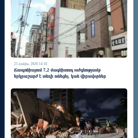
25 Հունիս, 2026 14:10
Ճապոնիայում 7,2 մագնիտուդ nւժգնությամբ
երկրաշարժ է տեղի ունեցել. կան վիրավnրներ