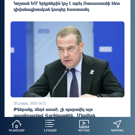
Կոշտան ԵՄ երկրներին կոչ է արել Ռուսաստանի հետ
դիվանագիտական կապեր հաստատել
20 Հունիս, 2026 14:22
Թեհրանը, մեղմ ասած, չի պարտվել այս
պшտերազմում Վաշինգտոնին․ Մեդվեդև
ԳԼԽԱՎՈՐ
ԼՐԱՀՈՍ
ՎԻԴԵՈ
ԿԻՍՎԵԼ