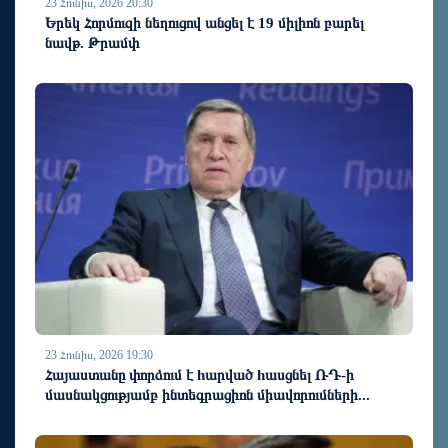
23 Հունիս, 2026 20:30
Երեկ Հորմուզի նեղուցով անցել է 19 միլիոն բարել
նավթ. Թրամփ
23 Հունիս, 2026 19:30
Հայաստանը փորձում է hարված hասցնել ՌԴ-ի
մասնակցությամբ ինտեգրացիոն միավորումների...