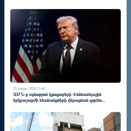
25 Հունիս, 2026 15:46
ԱՄՆ-ը օգնություն կցուցաբերի Վենեսուելային
երկրաշարժի հետևանքների վերացման գործու...