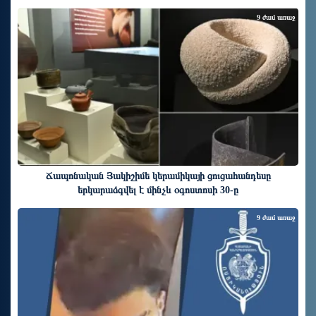
9 ժամ առաջ
Ճապոնական Յակիշիմե կերամիկայի ցուցահանդեսը
երկարաձգվել է մինչև օգոստոսի 30-ը
9 ժամ առաջ