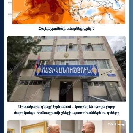
Հայհիդրոմետի տնօրենը գրել է
7 ժամ առաջ
Արտակարգ դեպք՝ Երևանում․ կոտրել են «Հույս բոլոր
մարդկանց» հիմնադրամի շենքի պատուհաններն ու դռները
7 ժամ առաջ