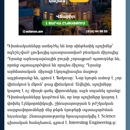
Գիտնականները ստեղծել են նոր սինթետիկ պոլիմեր՝
ոգեշնչված լյուֆայից պատրաստված բնական ճիլոպից։
Դրանք արևադարձային բույսի չորացրած պտուղներ են,
որոնք օգտագործվում են որպես ճիլոպ։ Դրանք
արհեստական ​​ ճիլոպի էկոլոգիապես մաքուր
այլընտրանք են, գրում է Ֆոկուսը։ Նոր նյութն ամուր է չոր
վիճակում և ճկուն՝ թաց վիճակում։ Ավելին, պոլիմերը
կարող է ոչ միայն զտել վիրուսները, այլև սպանել դրանք։
Գիտնականները կարծում են, որ նոր պոլիմերը կարող է
փոխել էլեկտրոնիկայի, շինարարության և բժշկական
սարքավորումների մեջ թեթև նյութերի օգտագործման
եղանակը։ Հետազոտությունը հրապարակվել է Science
գիտական հանդեսում, գրում է Interesting Engineering-ը։