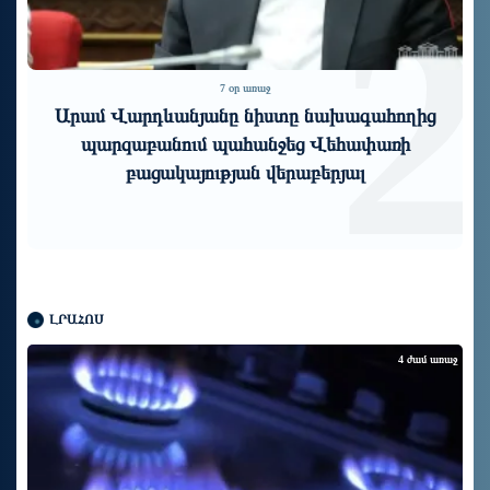
1
2
7 օր առաջ
Արամ Վարդևանյանը նիստը նախագահողից
պարզաբանում պահանջեց Վեհափառի
բացակայության վերաբերյալ
ԼՐԱՀՈՍ
4 ժամ առաջ