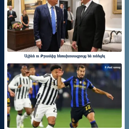
Ալիևն ու Թրամփը հեռախոսազրույց են ունեցել
8 ժամ առաջ