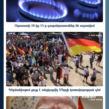
Օգոստոսի 10-ից 13-ը գազանջատումներ են սպասվում
4 ժամ առաջ
Գերմանիայում ցույց է անցկացվել Մերցի կառավարության դեմ
5 ժամ առաջ