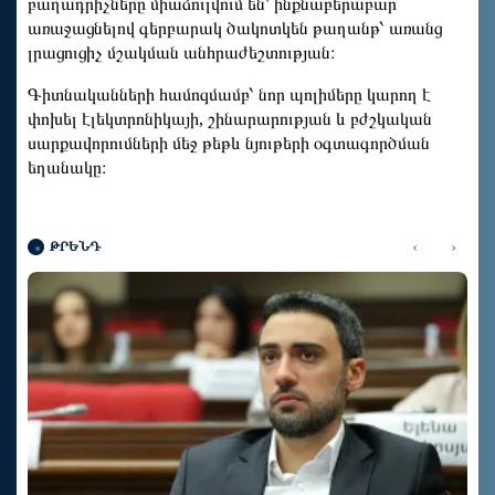
բաղադրիչները միաձուլվում են՝ ինքնաբերաբար
առաջացնելով գերբարակ ծակոտկեն թաղանթ՝ առանց
լրացուցիչ մշակման անհրաժեշտության։
Գիտնականների համոզմամբ՝ նոր պոլիմերը կարող է
փոխել էլեկտրոնիկայի, շինարարության և բժշկական
սարքավորումների մեջ թեթև նյութերի օգտագործման
եղանակը։
‹
›
ԹՐԵՆԴ