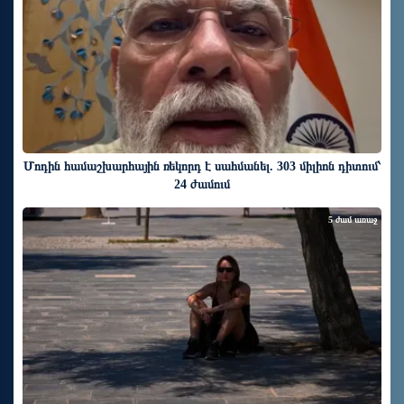
Մոդին համաշխարհային ռեկորդ է սահմանել. 303 միլիոն դիտում՝
24 ժամում
5 ժամ առաջ