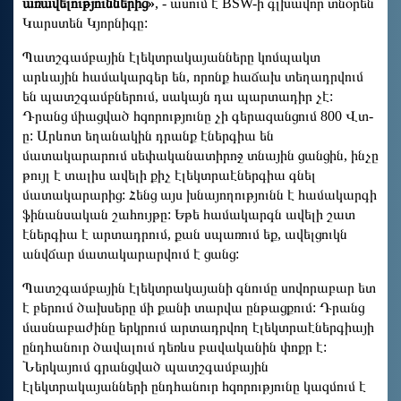
առավելություններից»
, - ասում է BSW-ի գլխավոր տնօրեն
Կարստեն Կյորնիգը:
Պատշգամբային էլեկտրակայանները կոմպակտ
արևային համակարգեր են, որոնք հաճախ տեղադրվում
են պատշգամբներում, սակայն դա պարտադիր չէ:
Դրանց միացված հզորությունը չի գերազանցում 800 Վտ-
ը: Արևոտ եղանակին դրանք էներգիա են
մատակարարում սեփականատիրոջ տնային ցանցին, ինչը
թույլ է տալիս ավելի քիչ էլեկտրաէներգիա գնել
մատակարարից: Հենց այս խնայողությունն է համակարգի
ֆինանսական շահույթը: Եթե համակարգն ավելի շատ
էներգիա է արտադրում, քան սպառում եք, ավելցուկն
անվճար մատակարարվում է ցանց:
Պատշգամբային էլեկտրակայանի գնումը սովորաբար ետ
է բերում ծախսերը մի քանի տարվա ընթացքում: Դրանց
մասնաբաժինը երկրում արտադրվող էլեկտրաէներգիայի
ընդհանուր ծավալում դեռևս բավականին փոքր է:
Ներկայում գրանցված պատշգամբային
էլեկտրակայանների ընդհանուր հզորությունը կազմում է