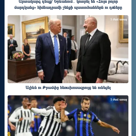
Արտակարգ դեպք՝ Երևանում․ կոտրել են «Հույս բոլոր
մարդկանց» հիմնադրամի շենքի պատուհաններն ու դռները
5 ժամ առաջ
Ալիևն ու Թրամփը հեռախոսազրույց են ունեցել
5 ժամ առաջ