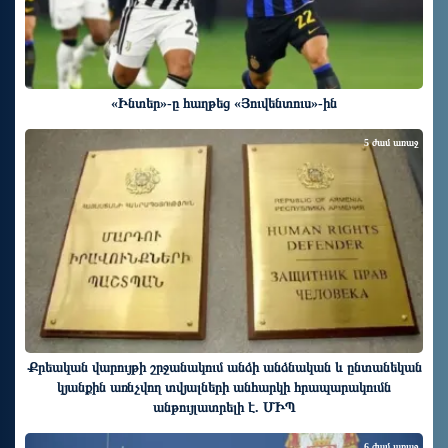
«Ինտեր»-ը հաղթեց «Յուվենտուս»-ին
5 ժամ առաջ
Քրեական վարույթի շրջանակում անձի անձնական և ընտանեկան
կյանքին առնչվող տվյալների անհարկի հրապարակումն
անթույլատրելի է. ՄԻՊ
6 ժամ առաջ