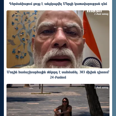
Գերմանիայում ցույց է անցկացվել Մերցի կառավարության դեմ
2 ժամ առաջ
Մոդին համաշխարհային ռեկորդ է սահմանել. 303 միլիոն դիտում՝
24 ժամում
2 ժամ առաջ