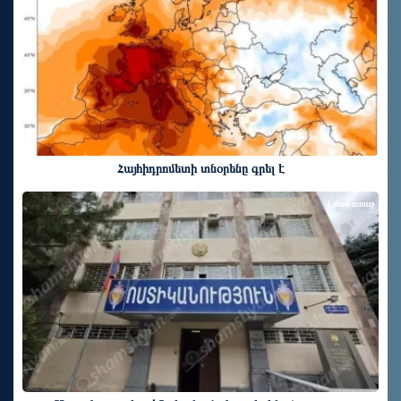
Հայհիդրոմետի տնօրենը գրել է
4 ժամ առաջ