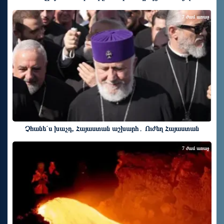
7 ժամ առաջ
Չհանե´ս խաչդ, Հայաստան աշխարհ․ Ուժեղ Հայաստան
7 ժամ առաջ