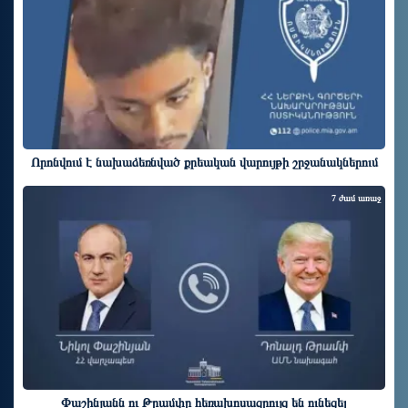
Որոնվում է նախաձեռնված քրեական վարույթի շրջանակներում
7 ժամ առաջ
Փաշինյանն ու Թրամփը հեռախոսազրույց են ունեցել