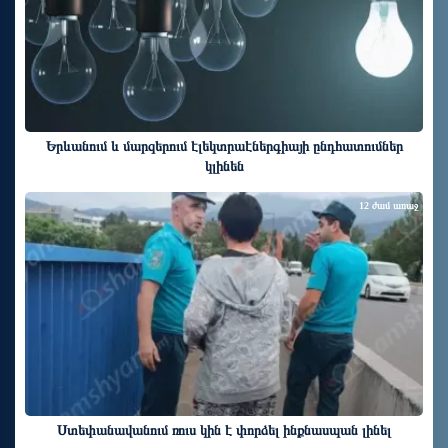
Երևանում և մարզերում էլեկտրաէներգիայի ընդհատումներ
կլինեն
12 ժամ առաջ
Ստեփանավանում ռուս կին է փորձել ինքնասպան լինել