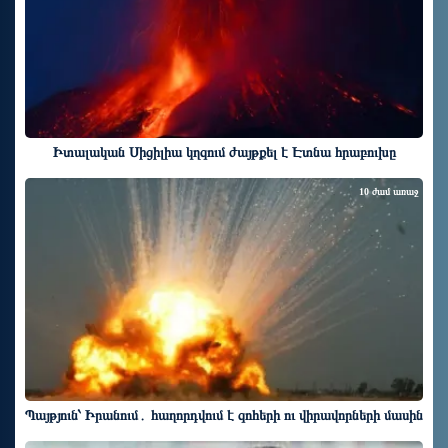
Իտալական Սիցիլիա կղզում ժայթքել է Էտնա հրաբուխը
10 ժամ առաջ
Պայթյուն՝ Իրանում․ հաղորդվում է զոհերի ու վիրավորների մասին