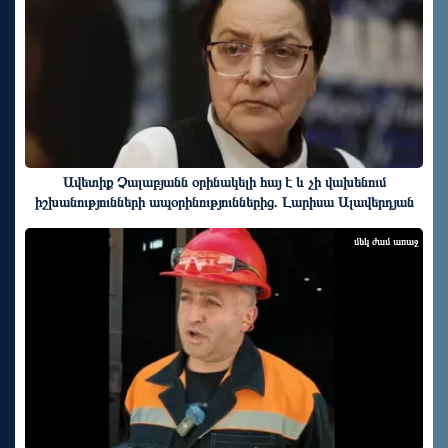
Ավետիք Չալաբյանն օրինակելի հայ է և չի վախենում
իշխանությունների ապօրինություններից. Լարիսա Ալավերդյան
մեկ ժամ առաջ