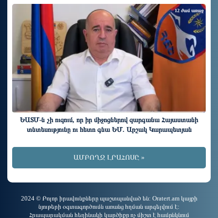
12 ժամ առաջ
ԵԱՏՄ֊ն չի ուզում, որ իր միջոցներով զարգանա Հայաստանի
տնտեսությունը ու հետո գնա ԵՄ. Արշակ Կարապետյան
ԱՄԲՈՂՋ ԼՐԱՀՈՍԸ »
2024 © Բոլոր իրավունքները պաշտպանված են: Oratert.am կայքի
նյութերի օգտագործումն առանց հղման արգելվում է:
Հրապարակման հեղինակի կարծիքը ոչ միշտ է համընկնում