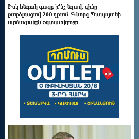
Իսկ հեղուկ գազը ի՞նչ եղավ, գինը
բարձրացավ 200 դրամ. Գևորգ Պապոյանի
արձագանքն օգտատիրոջը