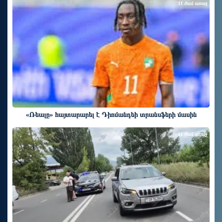
11 ժամ առաջ
«Ռեալը» հայտարարել է Դիոմանդեի տրանսֆերի մասին
11 ժամ առաջ