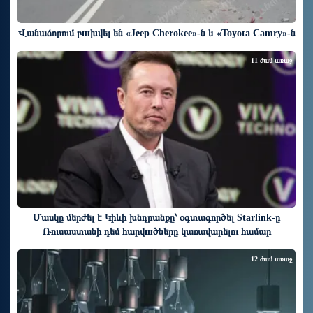
Վանաձորում բшխվել են «Jeep Cherokee»-ն և «Toyota Camry»-ն
11 ժամ առաջ
Մասկը մերժել է Կիևի խնդրանքը՝ օգտագործել Starlink-ը
Ռուսաստանի դեմ հարվшծները կառավարելու համար
12 ժամ առաջ