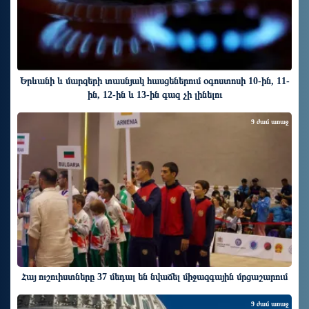
Երևանի և մարզերի տասնյակ հասցեներում օգոստոսի 10-ին, 11-
ին, 12-ին և 13-ին գազ չի լինելու
9 ժամ առաջ
Հայ ուշուիստները 37 մեդալ են նվաճել միջազգային մրցաշարում
9 ժամ առաջ