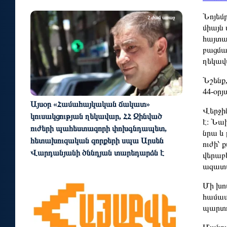
Նոյեմ
2 ժամ առաջ
միայն
հայտա
բացմա
ղեկավ
Նշենք
44-օր
Այսօր «Համահայկական ճակատ»
Վերջի
կուսակցության ղեկավար, ՀՀ Զինված
է։ Նա
ուժերի պահեստազորի փոխգնդապետ,
նրա և 
հետախուզական զորքերի սպա Արսեն
ուժի՝
Վարդանյանի ծննդյան տարեդարձն է
վերաբե
ազատա
2 ժամ առաջ
Մի խո
համապ
պարտո