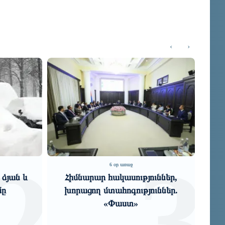
‹
›
3
4
7 օր առաջ
յուններ,
«Մերձավոր Արևելքի նոր
յուններ.
խաղը․ նեղուցները դառնում են
ճնշման գործիք»․ Արտակ
Զաքարյան