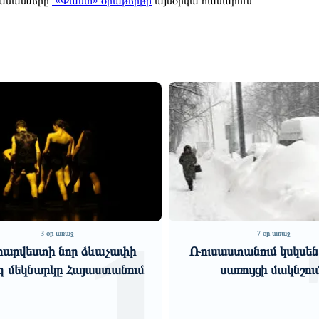
մասները՝
«Փաստ» օրաթերթի
այսօրվա համարում
2
7 օր առաջ
6 օր առաջ
ուսաստանում կսկսեն ձյան և
Հիմնարար հակասութ
սառույցի մակնշումը
խորացող մտահոգութ
«Փաստ»