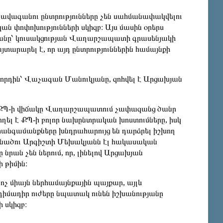
ավագանու ընտրությունները չեն սահմանափակվելու
 փոփոխությունների սկիզբ։ Այս մասին օրերս
յանը՝ կուսակցության Վաղարշապատի գրասենյակի
րարել է, որ այդ ընտրություններին համայնքի
 որդին՝ Վաչագան Մանուկյանը, զոհվել է Արցախյան
շխող ՔՊ-ի վիճակը Վաղարշապատում չափազանց ծանր
 է ՔՊ-ի բոլոր նախընտրական խոստումները, իսկ
 հանգամանքները խնդրահարույց են դարձրել իշխող
թեկնածու Արգիշտի Մեխակյանն էլ հակասական
նրան չեն ներում, որ, լինելով Արցախյան
 թիմին։
չ միայն ներհամայնքային պայքար, այլև
իմադիր ուժերը նպատակ ունեն իշխանությանը
 սկիզբ։