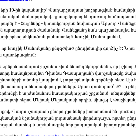
բերի 19-ին կայանալիք՝ Վաղարշապատ խոշորացված համայնքի 
 տեղական մակարդակով. դրանք կարող են դառնալ համապետական
րարել է «Հայրենիք» կուսակցության նախագահ Արթուր Վանեց
ն արարողության ժամանակ։ Վանեցյանը նաև պաշտոնապես հայտա
արի իրենց թեկնածուն բանաստեղծ Խաչիկ Մանուկյանն է։
, որ Խաչիկ Մանուկյանը ընդգծված ընդդիմադիր գործիչ է: Նրա
յա պատերազմում։
ն օրերին մամուլում շրջանառվում են տեղեկություններ, որ ի
խորդ համայնքապետ Դիանա Գասպարյանի վարչակազմը ձախողել
ընտանիքի անունը կապվում է լուրջ քրեական գործերի հետ։ Այս
 քվե ստանալու հնարավորությունները: Սրան գումարած՝ ՔՊ-ի 
րմունքի է արժանանում հասարակության շրջանում. տեղացիները 
մարտի հերոս Մեխակ Մեխակյանի որդին, միացել է Փաշինյանի
սքով, Վաղարշապատի ընտրությունները խոստանում են դառնալ ո
ետական նշանակության յուրատեսակ փորձադաշտ, որտեղ ընդդ
ւթյան մատնել և արձանագրել նոր քաղաքական իրողությունների