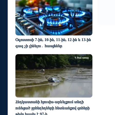
..
Օգոստոսի 7-ին, 10-ին, 11-ին, 12-ին և 13-ին
գազ չի լինելու․ հասցեներ
9 ժամ առաջ
Հնդկաստանի հյուսիս-արևելքում տեղի
ունեցած ջրհեղեղների հետևանքով զոհերի
թիվը հասել է 97-ի