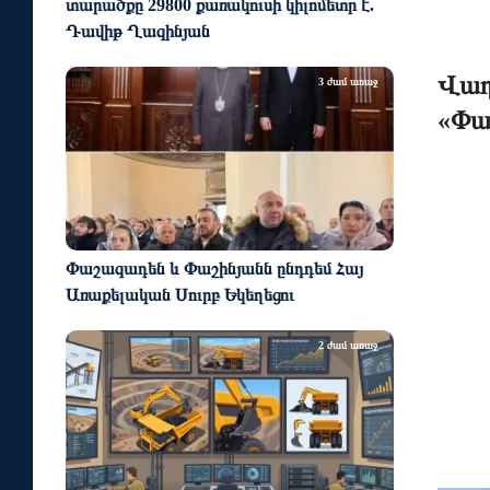
տարածքը 29800 քառակուսի կիլոմետր է.
Դավիթ Ղազինյան
Վաղ
3 ժամ առաջ
«Փա
Փաշազադեն և Փաշինյանն ընդդեմ Հայ
Առաքելական Սուրբ Եկեղեցու
2 ժամ առաջ