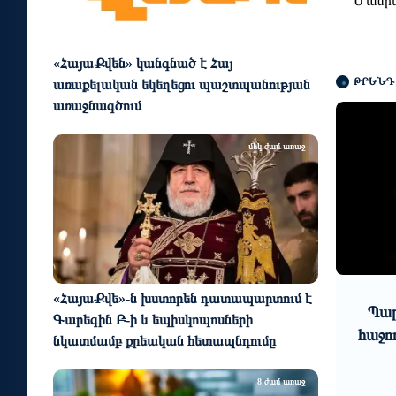
Մանրա
«ՀայաՔվեն» կանգնած է Հայ
ԹՐԵՆԴ
առաքելական եկեղեցու պաշտպանության
առաջնագծում
մեկ ժամ առաջ
0
1
3 օր առաջ
«ՀայաՔվե»-ն խստորեն դատապարտում է
Պարարվեստի նոր ձևաչափի
Ռ
Գարեգին Բ-ի և եպիսկոպոսների
յան և
հաջող մեկնարկը Հայաստանում
նկատմամբ քրեական հետապնդումը
ների
ու մեծ
8 ժամ առաջ