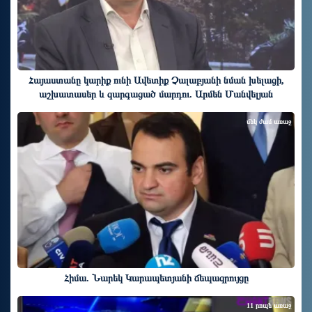
Հայաստանը կարիք ունի Ավետիք Չալաբյանի նման խելացի,
աշխատասեր և զարգացած մարդու. Արմեն Մանվելյան
մեկ ժամ առաջ
Հիմա. Նարեկ Կարապետյանի ճեպազրույցը
11 րոպե առաջ