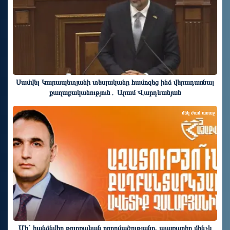
Սամվել Կարապետյանի տեսլականը համոզեց ինձ վերադառնալ
քաղաքականություն․ Արամ Վարդևանյան
մեկ ժամ առաջ
Մի´ հանձնվիր թուրքական ողորմածությանը, պայքարիր մինչև