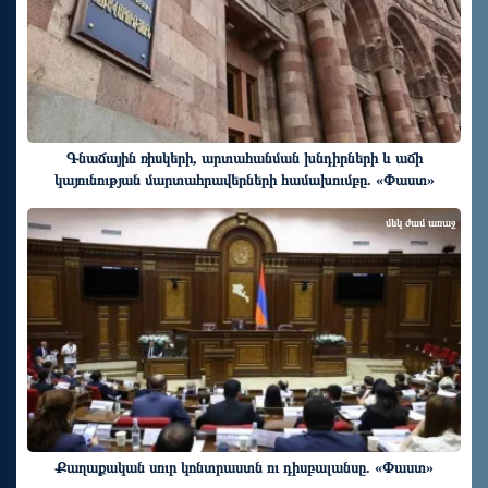
Գնաճային ռիսկերի, արտահանման խնդիրների և աճի
կայունության մարտահրավերների համախումբը. «Փաստ»
մեկ ժամ առաջ
Քաղաքական սուր կոնտրաստն ու դիսբալանսը. «Փաստ»