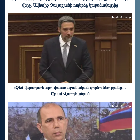
վերջ. Ավետիք Չալաբյանի ուղերձը կալանավայրից
մեկ ժամ առաջ
«Չեմ վերադառնալու փաստաբանական գործունեությանը»․
Արամ Վարդևանյան
մեկ ժամ առաջ