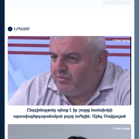
ԼՐԱՀՈՍ
4 ժամ առաջ
Ընդդիմությունը պետք է իր շուրջը համախմբի
արտախորհրդարանական բոլոր ուժերին. Արեգ Սավգուլյան
4 ժամ առաջ