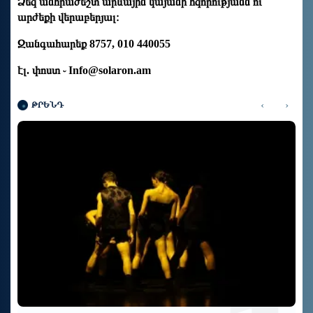
Ձեզ անհրաժեշտ արևային կայանի հզորությանն ու
արժեքի վերաբերյալ։
Զանգահարեք 8757, 010 440055
էլ. փոստ ֊
Info@solaron.am
‹
›
ԹՐԵՆԴ