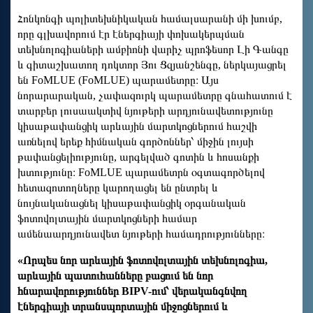
Հոնկոնգի պոլիտեխնիկական համալսարանի մի խումբ,
որը գլխավորում էր էներգիայի փոխակերպման
տեխնոլոգիաների ամբիոնի վարիչ պրոֆեսոր Լի Գանգը
և գիտաշխատող դոկտոր Յու Ցզյանշենգը, ներկայացրել
են FoMLUE (FoMLUE) պարամետրը։ Այս
նորարարական, չափազուրկ պարամետրը գնահատում է
տարբեր լուսաակտիվ նյութերի արդյունավետությունը
կիսաթափանցիկ արևային մարտկոցներում հաշվի
առնելով երեք հիմնական գործոններ՝ միջին լույսի
թափանցելիությունը, արգելված գոտին և հոսանքի
խտությունը։ FoMLUE պարամետրն օգտագործելով
հետազոտողները կարողացել են ընտրել և
նույնականացնել կիսաթափանցիկ օրգանական
ֆոտովոլտային մարտկոցների համար
ամենաարդյունավետ նյութերի համադրությունները։
«Որպես նոր արևային ֆոտովոլտային տեխնոլոգիա,
արևային պատուհանները բացում են նոր
հնարավորություններ BIPV-ում՝ վերականգնվող
էներգիայի տրանսպորտային միջոցներում և