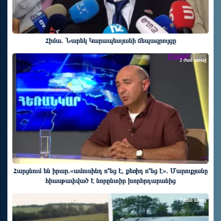
Հիմա. Նարեկ Կարապետյանի ճեպազրույցը
2 ժամ առաջ
Հարցնում են իրար.«ամուսինդ ո՞նց է, քեռիդ ո՞նց է». Մարուքյանը
հիասթափված է նորընտիր խորհրդարանից
2 ժամ առաջ