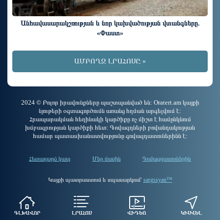
Անհավասարակշռության և նոր կախվածության վտանգները.
«Փաստ»
ԱՄԲՈՂՋ ԼՐԱՀՈՍԸ »
2024 © Բոլոր իրավունքները պաշտպանված են: Oratert.am կայքի
նյութերի օգտագործումն առանց հղման արգելվում է:
Հրապարակման հեղինակի կարծիքը ոչ միշտ է համընկնում
խմբագրության կարծիքի հետ: Գովազդների բովանդակության
համար պատասխանատվությունը գովազդատուներինն է:
Հետադարձ կապ
Մեր մասին
Գովազդատուներին
Կայքի պատրաստում և սպասարկում՝
sargssyan™
ԳԼԽԱՎՈՐ
ԼՐԱՀՈՍ
ՎԻԴԵՈ
ԿԻՍՎԵԼ