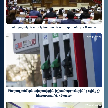
Քաղաքական սուր կոնտրաստն ու դիսբալանսը. «Փաստ»
26 րոպե առաջ
Ընտրություններն ավարտվեցին, իշխանություններին էլ ոչինչ չի
հետաքրքրու՞մ. «Փաստ»
22 րոպե առաջ