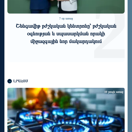
1
2
7 օր առաջ
Շենգավիթ բժշկական կենտրոնը՝ բժշկական
օգնության և սպասարկման որակի
միջազգային նոր մակարդակում
ԼՐԱՀՈՍ
10 րոպե առաջ