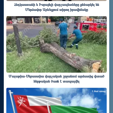
Հնդկաստանի և Իսրայելի վարչապետները քննարկել են
Մերձավոր Արևելքում տիրող իրավիճակը
2 ժամ առաջ
Մալաթիա-Սեբաստիա վարչական շրջանում արմատից փտած
հերթական ծառն է տապալվել
2 ժամ առաջ