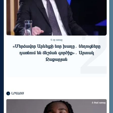
1
2
6 օր առաջ
«Մերձավոր Արևելքի նոր խաղը․ նեղուցները
դառնում են ճնշման գործիք»․ Արտակ
Զաքարյան
ԼՐԱՀՈՍ
4 ժամ առաջ