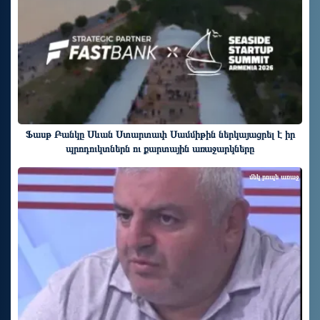
Ֆասթ Բանկը Սևան Ստարտափ Սամմիթին ներկայացրել է իր
պրոդուկտներն ու քարտային առաջարկները
մեկ րոպե առաջ