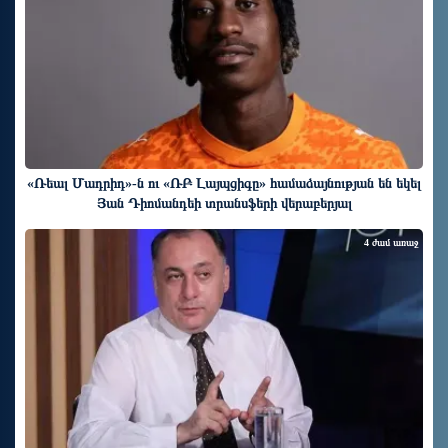
«Ռեալ Մադրիդ»-ն ու «ՌԲ Լայպցիգը» համաձայնության են եկել
Յան Դիոմանդեի տրանսֆերի վերաբերյալ
4 ժամ առաջ