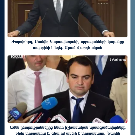
Ժողովո՛ւրդ, Սամվել Կարապետյանի, սրբազանների կալանքը
ապօրինի է եղել. Արամ Վարդևանյան
2 ժամ առաջ
Ամեն ընտրություններից հետո իշխանական պատգամավորների
թիվը փոքրանում է, գնալով ավելի է փոքրանալու. Նարեկ