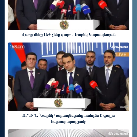
Վաղը մենք ԱԺ չենք գալու. Նարեկ Կարապետյան
2 ժամ առաջ
ՈւՂԻՂ. Նարեկ Կարապետյանը հանդես է գալիս
հայտարարությամբ
մեկ ժամ առաջ