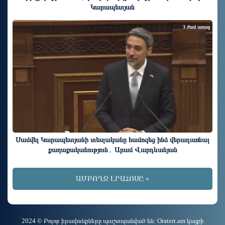
Կարապետյան
3 ժամ առաջ
Սամվել Կարապետյանի տեսլականը համոզեց ինձ վերադառնալ
քաղաքականություն․ Արամ Վարդևանյան
ԱՄԲՈՂՋ ԼՐԱՀՈՍԸ »
2024 © Բոլոր իրավունքները պաշտպանված են: Oratert.am կայքի