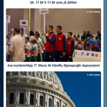
ին, 12-ին և 13-ին գազ չի լինելու
4 ժամ առաջ
Հայ ուշուիստները 37 մեդալ են նվաճել միջազգային մրցաշարում
4 ժամ առաջ