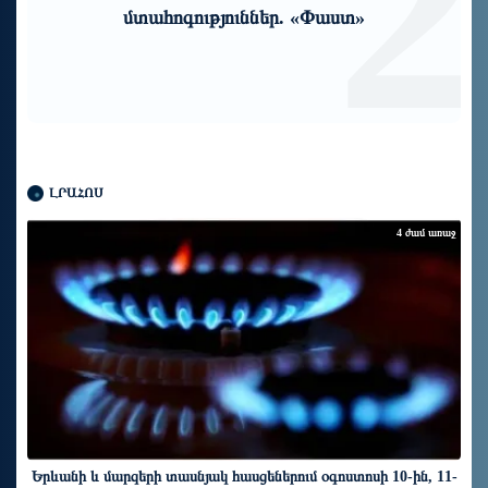
1
2
մտահոգություններ. «Փաստ»
ԼՐԱՀՈՍ
4 ժամ առաջ
Երևանի և մարզերի տասնյակ հասցեներում օգոստոսի 10-ին, 11-