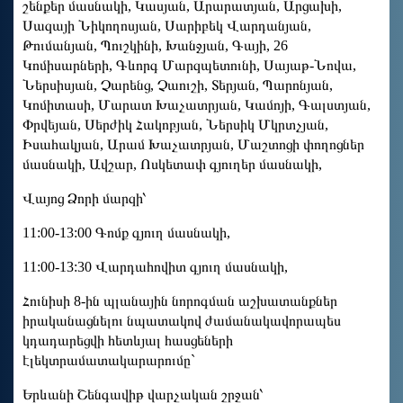
շենքեր մասնակի, Կասյան, Արարատյան, Արցախի,
Սազայի Նիկողոսյան, Սարիբեկ Վարդանյան,
Թումանյան, Պուշկինի, Խանջյան, Գայի, 26
Կոմիսարների, Գևորգ Մարզպետունի, Սայաթ-Նովա,
Ներսիսյան, Չարենց, Չաուշի, Տերյան, Պարոնյան,
Կոմիտասի, Մարատ Խաչատրյան, Կամոյի, Գալստյան,
Փրվեյան, Սերժիկ Հակոբյան, Ներսիկ Մկրտչյան,
Իսահակյան, Արամ Խաչատրյան, Մաշտոցի փողոցներ
մասնակի, Ավշար, Ոսկետափ գյուղեր մասնակի,
Վայոց Ձորի մարզի՝
11:00-13:00 Գոմք գյուղ մասնակի,
11:00-13:30 Վարդահովիտ գյուղ մասնակի,
Հունիսի 8-ին պլանային նորոգման աշխատանքներ
իրականացնելու նպատակով ժամանակավորապես
կդադարեցվի հետևյալ հասցեների
էլեկտրամատակարարումը`
Երևանի Շենգավիթ վարչական շրջան՝