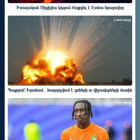
Իտալական Սիցիլիա կղզում ժայթքել է Էտնա հրաբուխը
5 ժամ առաջ
Պայթյուն՝ Իրանում․ հաղորդվում է զոհերի ու վիրավորների մասին
6 ժամ առաջ