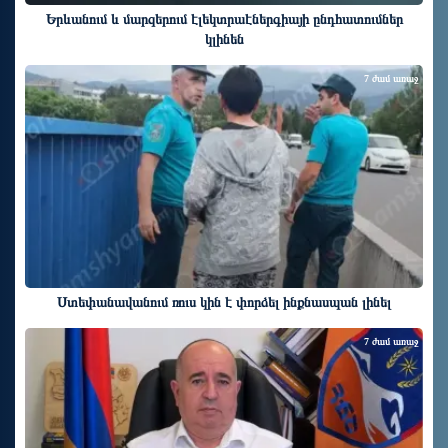
Երևանում և մարզերում էլեկտրաէներգիայի ընդհատումներ
կլինեն
7 ժամ առաջ
Ստեփանավանում ռուս կին է փորձել ինքնասպան լինել
7 ժամ առաջ