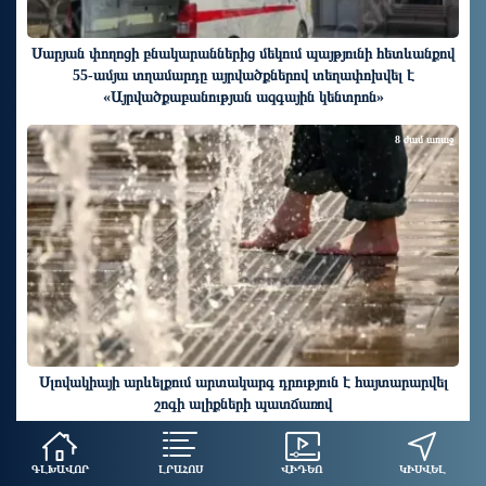
Սարյան փողոցի բնակարաններից մեկում պայթյունի հետևանքով
55-ամյա տղամարդը այրվածքներով տեղափոխվել է
«Այրվածքաբանության ազգային կենտրոն»
8 ժամ առաջ
Սլովակիայի արևելքում արտակարգ դրություն է հայտարարվել
շոգի ալիքների պատճառով
ԱՄԲՈՂՋ ԼՐԱՀՈՍԸ »
ԳԼԽԱՎՈՐ
ԼՐԱՀՈՍ
ՎԻԴԵՈ
ԿԻՍՎԵԼ