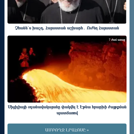
Չհանե´ս խաչդ, Հայաստան աշխարհ․ Ուժեղ Հայաստան
7 ժամ առաջ
Սիցիլիայի օդանավակայանը փակվել է Էթնա հրաբխի ժայթքման
պատճառով
ԱՄԲՈՂՋ ԼՐԱՀՈՍԸ »