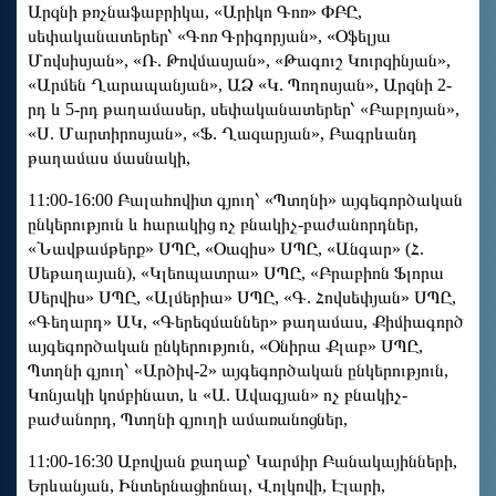
Արզնի թռչնաֆաբրիկա, «Արիկո Գոռ» ՓԲԸ,
սեփականատերեր՝ «Գոռ Գրիգորյան», «Օֆելյա
Մովսիսյան», «Ռ. Թովմասյան», «Թագուշ Կուրզինյան»,
«Արմեն Ղարապանյան», ԱՁ «Կ. Պողոսյան», Արզնի 2-
րդ և 5-րդ թաղամասեր, սեփականատերեր՝ «Բաբլոյան»,
«Ս. Մարտիրոսյան», «Ֆ. Ղազարյան», Բագրևանդ
թաղամաս մասնակի,
11:00-16:00 Բալահովիտ գյուղ՝ «Պտղնի» այգեգործական
ընկերություն և հարակից ոչ բնակիչ-բաժանորդներ,
«Նավթամթերք» ՍՊԸ, «Օազիս» ՍՊԸ, «Անգար» (Հ.
Սեթաղայան), «Կլեոպատրա» ՍՊԸ, «Բրաբիոն Ֆլորա
Սերվիս» ՍՊԸ, «Ալմերիա» ՍՊԸ, «Գ. Հովսեփյան» ՍՊԸ,
«Գեղարդ» ԱԿ, «Գերեզմաններ» թաղամաս, Քիմիագործ
այգեգործական ընկերություն, «Օնիրա Քլաբ» ՍՊԸ,
Պտղնի գյուղ՝ «Արծիվ-2» այգեգործական ընկերություն,
Կոնյակի կոմբինատ, և «Ա. Ավագյան» ոչ բնակիչ-
բաժանորդ, Պտղնի գյուղի ամառանոցներ,
11:00-16:30 Աբովյան քաղաք՝ Կարմիր Բանակայինների,
Երևանյան, Ինտերնացիոնալ, Վոլկովի, Էլարի,