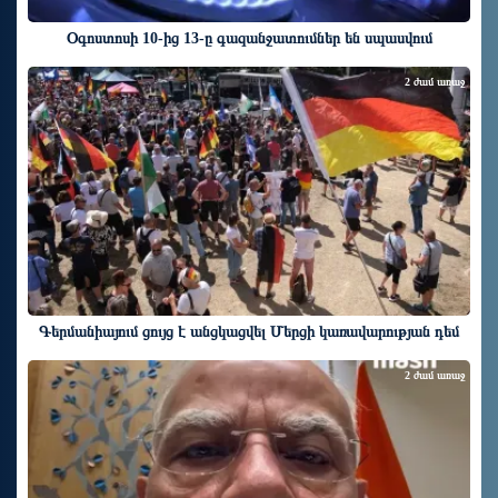
Օգոստոսի 10-ից 13-ը գազանջատումներ են սպասվում
2 ժամ առաջ
Գերմանիայում ցույց է անցկացվել Մերցի կառավարության դեմ
2 ժամ առաջ