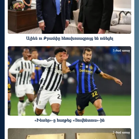
Ալիևն ու Թրամփը հեռախոսազրույց են ունեցել
5 ժամ առաջ
«Ինտեր»-ը հաղթեց «Յուվենտուս»-ին
5 ժամ առաջ