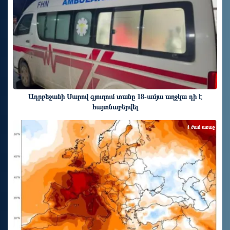
Ադրբեջանի Սարով գյուղում տանը 18-ամյա աղջկա դի է
հայտնաբերվել
4 ժամ առաջ