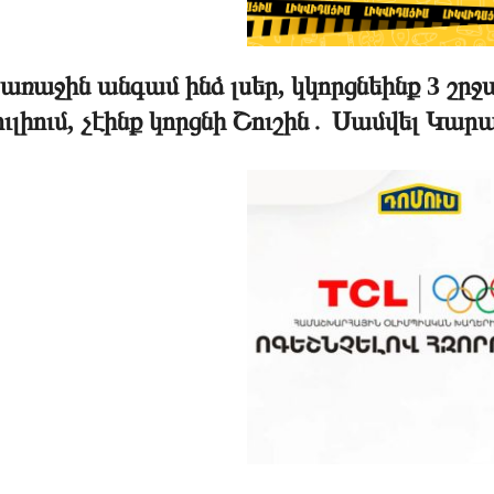
առաջին անգամ ինձ լսեր, կկորցնեինք 3 շր
ւլիում, չէինք կորցնի Շուշին․ Սամվել Կա