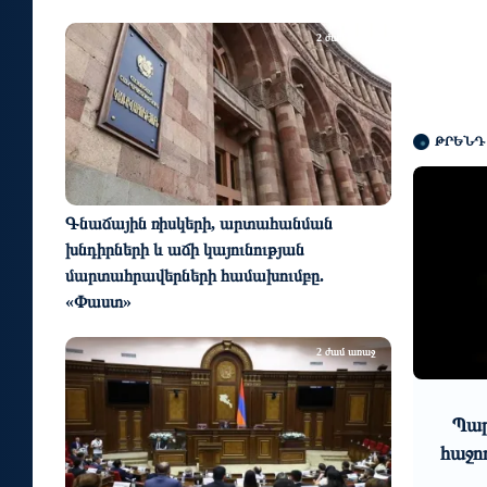
2 ժամ առաջ
ԹՐԵՆԴ
Գնաճային ռիսկերի, արտահանման
խնդիրների և աճի կայունության
մարտահրավերների համախումբը.
«Փաստ»
2 ժամ առաջ
1 օր առաջ
Seaside
Պարարվեստի նոր ձևաչափի
DBank-ը
հաջող մեկնարկը Հայաստանում
կեն
րական