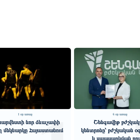
6 օր առաջ
5 օր առաջ
Շենգավիթ բժշկական
Հիմնարար հակասությ
տրոնը՝ բժշկական օգնության
խորացող մտահոգությ
և սպասարկման որակի
«Փաստ»