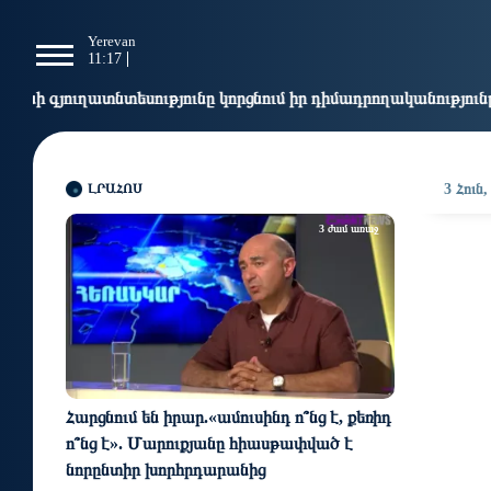
g
Yerevan
Tbilisi
Moscow
P
11:17
11:17
10:17
0
սությունը կորցնում իր դիմադրողականությունը. «Փաստ»
9:
ԼՐԱՀՈՍ
3 Հուն,
3 ժամ առաջ
Հարցնում են իրար.«ամուսինդ ո՞նց է, քեռիդ
ո՞նց է». Մարուքյանը հիասթափված է
նորընտիր խորհրդարանից