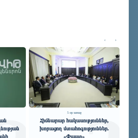
‹
›
6 օր առաջ
ուններ,
«Մերձավոր Արևելքի նոր
ուններ.
խաղը․ նեղուցները դառնում են
ճնշման գործիք»․ Արտակ