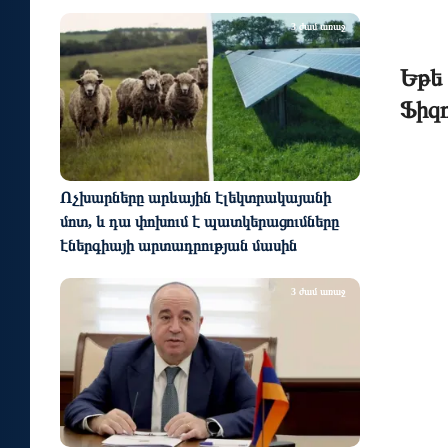
3 ժամ առաջ
Եթե 
Ֆիզո
Ոչխարները արևային էլեկտրակայանի
մոտ, և դա փոխում է պատկերացումները
էներգիայի արտադրության մասին
3 ժամ առաջ