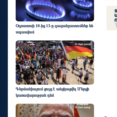
Օգոստոսի 10-ից 13-ը գազանջատումներ են
սպասվում
10 ժամ առաջ
Գերմանիայում ցույց է անցկացվել Մերցի
կառավարության դեմ
10 ժամ առաջ