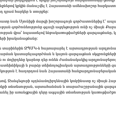
ւնքներով կրկին ճանաչվել է Հայաստանի ամենախոշոր հարկատուն
դ դրամ հարկեր և տուրքեր։
նատը նաև Սյունիքի մարզի խոշորագույն գործատուներից է՝ ապա
ւթյան գործունեությունը զգալի ազդեցություն ունի ոչ միայն Ք
ության վրա՝ նպաստելով ենթակառուցվածքների զարգացմանը,
երի իրականացմանը։
ն տարիներին ԶՊՄԿ-ն հայտարարել է արտադրության արդյու
արման կատարելագործման և կայուն զարգացման սկզբունքների նե
ն ու մոլիբդենը կարևոր դեր ունեն ժամանակակից արդյունաբերո
րատեխնիկայի և բարձր տեխնոլոգիական արտադրությունների զ
կություն է հաղորդում նաև Հայաստանի հանքարդյունաբերական 
սով, Զանգեզուրի պղնձամոլիբդենային կոմբինատը ոչ միայն Հ
երկրի տնտեսության, արտահանման և տարածաշրջանային զարգաց
նել իր առանցքային դերը ազգային տնտեսության կառուցվածքու