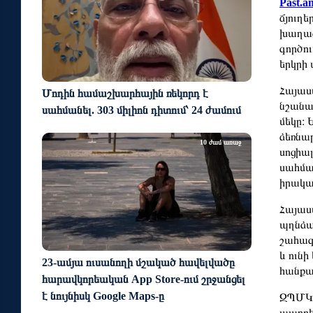
Past.a
ճյուղե
խաղաց
գործու
երկրի
Հայաս
Մոդին համաշխարհային ռեկորդ է
նշանա
սահմանել. 303 միլիոն դիտում՝ 24 ժամում
մեկը։ 
ձեռնար
10 ժամ առաջ
սոցիա
սահմա
իրակա
Հայաս
պղնձամ
շահագ
և ուն
23-ամյա ուսանողի մշակած հավելվածը
հանքա
հարավկորեական App Store-ում շրջանցել
է նույնիսկ Google Maps-ը
ԶՊՄԿ-
պարբե