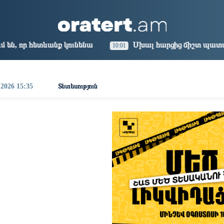
aris
Los Angeles
Beijing
Yerevan
2:21
03:21
18:21
14:21
նենա
Սխալ հարցից ճիշտ պատասխան չի ծնվում. Մհե
10:01
 2026 15:35
Տնտեսություն