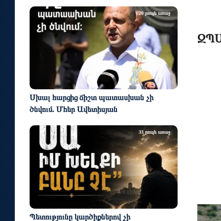
20 րոպե առաջ
ԶՊՄ
Սխալ հարցից ճիշտ պատասխան չի
ծնվում. Մհեր Ավետիսյան
33 րոպե առաջ
Պետությունը կարծիքներով չի