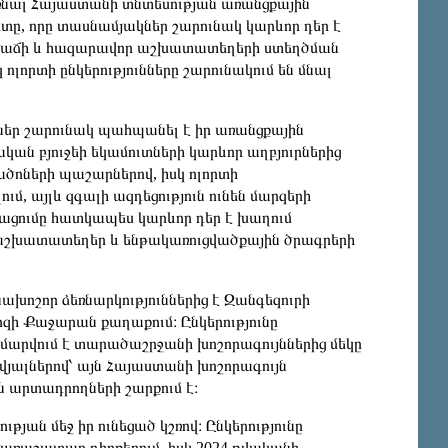
ռնալ Հայաստանի տնտեսության առանցքային
որտը, որը տասնամյակներ շարունակ կարևոր դեր է
 աճի և հազարավոր աշխատատեղերի ստեղծման
ոլորտի ընկերությունները շարունակում են մնալ
ներ շարունակ պահպանել է իր առանցքային
ան բյուջեի եկամուտների կարևոր աղբյուրներից
նածոների պաշարներով, իսկ ոլորտի
ւմ, այլև զգալի ազդեցություն ունեն մարզերի
ացումը հատկապես կարևոր դեր է խաղում
 աշխատատեղեր և ենթակառուցվածքային ծրագրերի
ոշոր ձեռնարկություններից է Զանգեզուրի
րզի Քաջարան քաղաքում։ Ընկերությունը
մարվում է տարածաշրջանի խոշորագույններից մեկը
յալներով՝ այն Հայաստանի խոշորագույն
ն արտադրողների շարքում է։
ան մեջ իր ունեցած կշռով։ Ընկերությունը
 առաջատար դիրքերում, իսկ 2024 թվականի