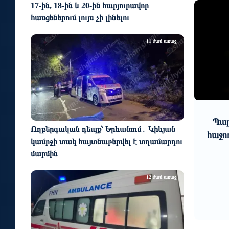
17-ին, 18-ին և 20-ին հարյուրավոր
հասցեներում լույս չի լինելու
11 ժամ առաջ
0
1
5 օր առաջ
երկար
Պարարվեստի նոր ձևաչափի
Կաթ
Ողբերգական դեպք՝ Երևանում․ Կիևյան
ա
հաջող մեկնարկը Հայաստանում
ներկ
կամրջի տակ հայտնաբերվել է տղամարդու
հա
մարմին
12 ժամ առաջ