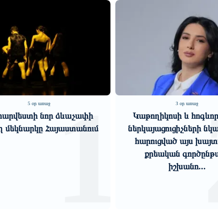
2
3 օր առաջ
6 օր առաջ
ողիկոսի և հոգևոր դասի
Մեր խնդիրն է Թուրքիա
այացուցիչների նկատմամբ
կարգավորել
րուցված այս խայտառակ
հարաբերություններ
քրեական գործընթացը
ապահովել սահմանի բա
իշխանո...
առանց Ցեղասպանո