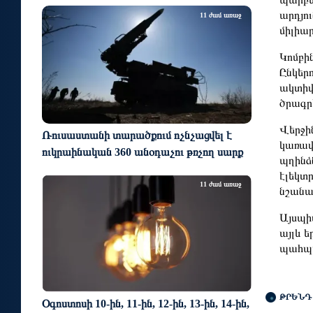
արդյո
11 ժամ առաջ
միլիար
Կոմբի
Ընկերո
ակտիվ
ծրագր
Վերջի
Ռուսաստանի տարածքում ոչնչացվել է
կառավ
ուկրաինական 360 անօդաչու թռչող սարք
պղինձ
էլեկտ
11 ժամ առաջ
նշանա
Այսպի
այլև 
պահպա
ԹՐԵՆԴ
Օգոստոսի 10-ին, 11-ին, 12-ին, 13-ին, 14-ին,