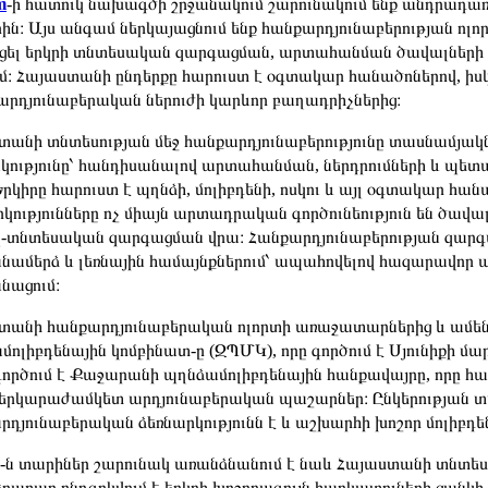
m
-ի հատուկ նախագծի շրջանակում շարունակում ենք անդրադա
րին։ Այս անգամ ներկայացնում ենք հանքարդյունաբերության ոլ
ել երկրի տնտեսական զարգացման, արտահանման ծավալների
մ։ Հայաստանի ընդերքը հարուստ է օգտակար հանածոներով, իսկ 
 արդյունաբերական ներուժի կարևոր բաղադրիչներից։
տանի տնտեսության մեջ հանքարդյունաբերությունը տասնամյակ
կությունը՝ հանդիսանալով արտահանման, ներդրումների և պետակ
Երկիրը հարուստ է պղնձի, մոլիբդենի, ոսկու և այլ օգտակար հա
կությունները ոչ միայն արտադրական գործունեություն են ծավալո
լ-տնտեսական զարգացման վրա։ Հանքարդյունաբերության զարգ
նամերձ և լեռնային համայնքներում՝ ապահովելով հազարավոր
նացում։
տանի հանքարդյունաբերական ոլորտի առաջատարներից և ամենախ
ոլիբդենային կոմբինատ-ը (ԶՊՄԿ), որը գործում է Սյունիքի մա
ործում է Քաջարանի պղնձամոլիբդենային հանքավայրը, որը հա
ի երկարաժամկետ արդյունաբերական պաշարներ։ Ընկերության տվ
րդյունաբերական ձեռնարկությունն է և աշխարհի խոշոր մոլիբդե
ն տարիներ շարունակ առանձնանում է նաև Հայաստանի տնտեսությ
րաբար ընդգրկվում է երկրի խոշորագույն հարկատուների ցանկի