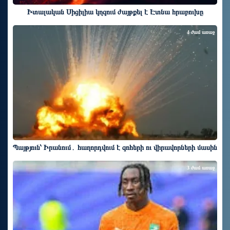
Իտալական Սիցիլիա կղզում ժայթքել է Էտնա հրաբուխը
4 ժամ առաջ
Պայթյուն՝ Իրանում․ հաղորդվում է զոհերի ու վիրավորների մասին
3 ժամ առաջ