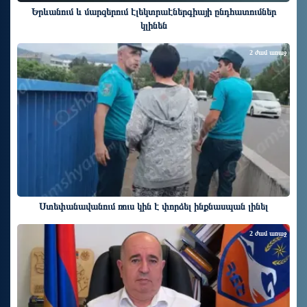
Երևանում և մարզերում էլեկտրաէներգիայի ընդհատումներ
կլինեն
2 ժամ առաջ
Ստեփանավանում ռուս կին է փորձել ինքնասպան լինել
2 ժամ առաջ