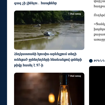
վարչա
գազ չի լինելու․ հասցեներ
հաղթա
7 ժամ առաջ
Ուղեր
«Ցանկ
խորհր
քաջառ
առաջը
Հնդկաստանի հյուսիս-արևելքում տեղի
ունեցած ջրհեղեղների հետևանքով զոհերի
ԹՐԵՆԴ
թիվը հասել է 97-ի
7 ժամ առաջ