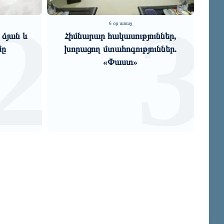
2
3
6 օր առաջ
 ձյան և
Հիմնարար հակասություններ,
մը
խորացող մտահոգություններ.
խա
«Փաստ»