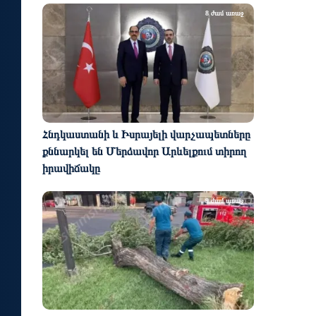
8 ժամ առաջ
Հնդկաստանի և Իսրայելի վարչապետները
քննարկել են Մերձավոր Արևելքում տիրող
իրավիճակը
9 ժամ առաջ