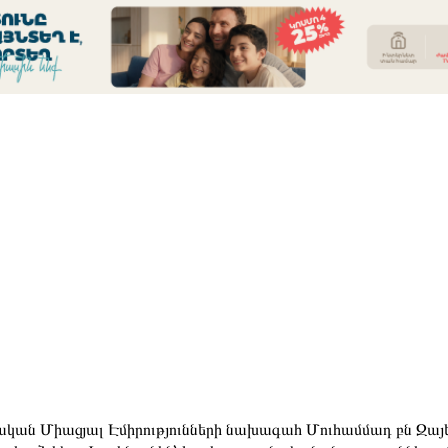
կան Միացյալ Էմիրությունների նախագահ Մուհամմադ բն Զայեդ