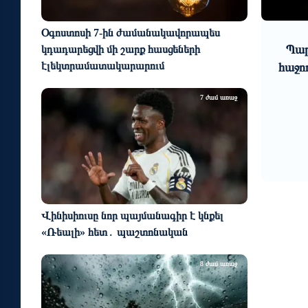
9
10
Օգոստոսի 7-ին ժամանակավորապես
7 օր առաջ
ում».
Չանե՞նք բարեգործություն. Իր
Պար
կդադարեցվի մի շարք հասցեների
էլեկտրամատակարարում
 է
պես մարդ բռնենք ու
հաջո
ղված
երեխաներին ամիսներով առանց
7 ժամ առաջ
ս...
հայր թողնենք․ Նարեկ
Կարապե...
Վինիսիուսը նոր պայմանագիր է կնքել
«Ռեալի» հետ․ պաշտոնական
8 ժամ առաջ