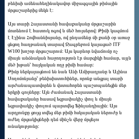
թենիսի ամենահեղինակավոր միջազգային թիմային
մրցաշարերից մեկն է։
Այս տարի Հայաստանի հավաքականը մրցաշարին
մոտենում է հատուկ ոգով և մեծ հույսերով։ Թիմի կազմում
է Էլինա Հովհաննիսյանը, ով ընդամենը մի քանի օր առաջ
ցնցող հաղթանակ տարավ Զագրեբում կայացած ITF
W100 խոշոր մրցաշարում։ Այս կարևոր նվաճումը ոչ
միայն անձնական հաջողություն էր մարզիկի համար, այլև
մեծ խթան՝ հայկական ողջ թիմի համար:
Թիմը ներկայացնում են նաև Անի Ամիրաղյանը և Ալինա
Սողոմոնյանը՝ թենիսիստուհիներ, որոնք անցյալ տարի
արժանապատվորեն և վստահորեն պաշտպանեցին մեր
երկրի գույները։ Այն ժամանակ Հայաստանի
հավաքականը հասավ եզրափակիչ փուլ և միայն
եզրափակիչ փուլում պարտվեց Ֆինլանդիային։ Այս
արդյունքը ցույց տվեց մեր թիմի հսկայական ներուժը և
ուժեղ մրցակիցների դեմ մինչև վերջ մրցելու
ունակությունը։