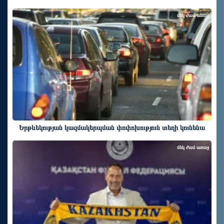
մեկ ժամ առաջ
Երթևեկության կազմակերպման փոփոխություն տեղի կունենա
մեկ ժամ առաջ