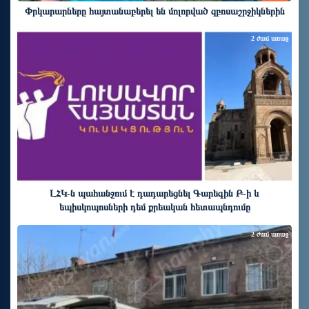
Փրկարարները հայտանաբերել են մոլորված զբոսաշրջիկներին
2 ժամ առաջ
ԼՀԿ-ն պահանջում է դադարեցնել Գարեգին Բ-ի և
եպիսկոպոսների դեմ քրեական հետապնդումը
2 ժամ առաջ