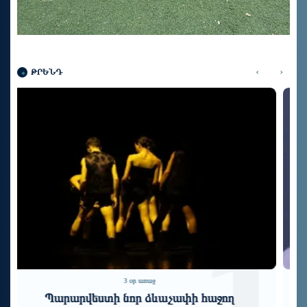
‹
›
ԹՐԵՆԴ
6 օր առաջ
Եվրոպայի մեր գործընկերները Արցախի