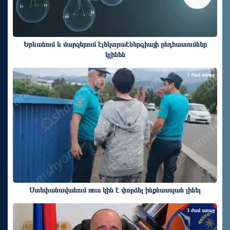
Երևանում և մարզերում էլեկտրաէներգիայի ընդհատումներ
կլինեն
3 ժամ առաջ
Ստեփանավանում ռուս կին է փորձել ինքնասպան լինել
3 ժամ առաջ