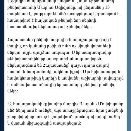
Ազգային հավաքականի կազմում է նաև երիտասարդ
թենիսիստուհի Մարիա Ազիզյանը, ով ընդամենը 15
տարեկան է, բայց արդեն մեծ առաջընթաց է գրանցում և
համարվում է հայկական թենիսի նոր սերնդի
խոստումնալից ներկայացուցիչներից մեկը։
Հայաստանի թենիսի ազգային հավաքականը ցույց է
տալիս, որ կանանց թենիսն ունի ոչ միայն վստահելի
ներկա, այլև պայծառ ապագա։ Մեր տաղանդավոր
թենիսիստուհիները այսօր արժանապատվորեն
ներկայացնում են Հայաստանը՝ դաշտ դուրս գալով
վստահ և հաղթանակի ակնկալիքով ։ Այս երիտասարդ և
հավակնոտ թիմը կարելի է անվանել աշխարհի լավագույն
և ամենախոստումնալից երիտասարդ թենիսի թիմերից
մեկը։
ՀՀ հավաքականի գլխավոր մարզիչ Գայանե Մովսիսյանը
մեծ ներդրում է ունեցել այս առաջընթացում. նրա ջանքերի
շնորհիվ թիմը առաջ է շարժվում՝ դառնալով ավելի ուժեղ
և վստահ միջազգային ասպարեզում։