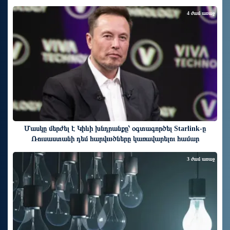
4 ժամ առաջ
Մասկը մերժել է Կիևի խնդրանքը՝ օգտագործել Starlink-ը
Ռուսաստանի դեմ հարվшծները կառավարելու համար
3 ժամ առաջ