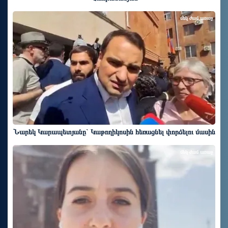
մեկ ժամ առաջ
Նարեկ Կարապետյանը` Կաթողիկոսին հեռացնել փորձելու մասին
մեկ ժամ առաջ