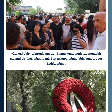
«ՀայաՔվեի» անդամները ևս Վաղարշապատի դատարանի
բակում են` հաջակցություն Հայ առաքելական եկեղեցու և նրա
Հովվապետի
3 ժամ առաջ