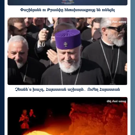
Փաշինյանն ու Թրամփը հեռախոսազրույց են ունեցել
մեկ ժամ առաջ
Չհանե´ս խաչդ, Հայաստան աշխարհ․ Ուժեղ Հայաստան
մեկ ժամ առաջ