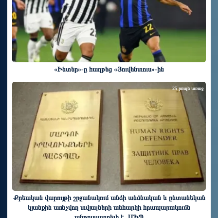
«Ինտեր»-ը հաղթեց «Յուվենտուս»-ին
25 րոպե առաջ
Քրեական վարույթի շրջանակում անձի անձնական և ընտանեկան
կյանքին առնչվող տվյալների անհարկի հրապարակումն
անթույլատրելի է. ՄԻՊ