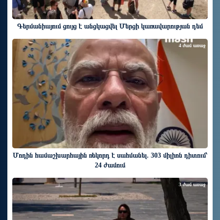
Գերմանիայում ցույց է անցկացվել Մերցի կառավարության դեմ
4 ժամ առաջ
Մոդին համաշխարհային ռեկորդ է սահմանել. 303 միլիոն դիտում՝
24 ժամում
3 ժամ առաջ