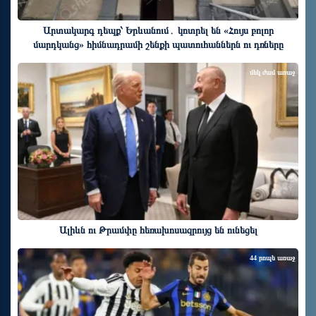
Արտակարգ դեպք՝ Երևանում․ կոտրել են «Հույս բոլոր
մարդկանց» հիմնադրամի շենքի պատուհաններն ու դռները
մեկ ժամ առաջ
Ալիևն ու Թրամփը հեռախոսազրույց են ունեցել
44 րոպե առաջ