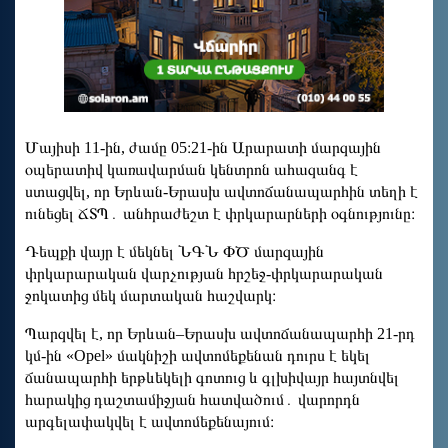
Մայիսի 11-ին, ժամը 05։21-ին Արարատի մարզային
օպերատիվ կառավարման կենտրոն ահազանգ է
ստացվել, որ Երևան-Երասխ ավտոճանապարհին տեղի է
ունեցել ՃՏՊ․ անհրաժեշտ է փրկարարների օգնությունը։
Դեպքի վայր է մեկնել ՆԳՆ ՓԾ մարզային
փրկարարական վարչության հրշեջ-փրկարարական
ջոկատից մեկ մարտական հաշվարկ։
Պարզվել է, որ Երևան–Երասխ ավտոճանապարհի 21-րդ
կմ-ին «Opel» մակնիշի ավտոմեքենան դուրս է եկել
ճանապարհի երթևեկելի գոտուց և գլխիվայր հայտնվել
հարակից դաշտամիջյան հատվածում․ վարորդն
արգելափակվել է ավտոմեքենայում։