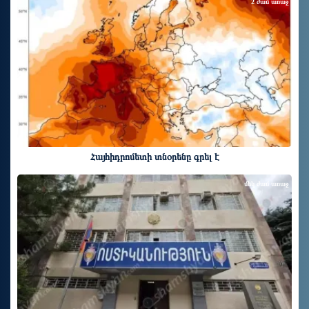
2 ժամ առաջ
Հայհիդրոմետի տնօրենը գրել է
մեկ ժամ առաջ