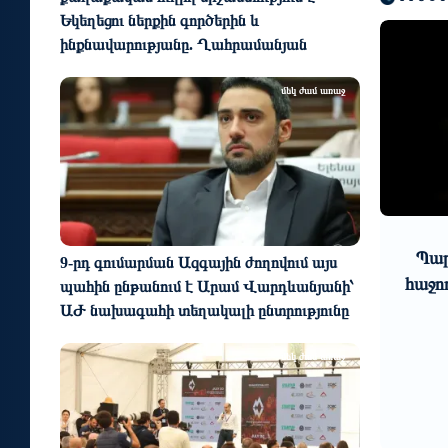
Եկեղեցու ներքին գործերին և
ինքնավարությանը. Ղահրամանյան
մեկ ժամ առաջ
0
1
2 օր առաջ
րի´ր,
Պարարվեստի նոր ձևաչափի
9-րդ գումարման Ազգային ժողովում այս
քե´զ
հաջող մեկնարկը Հայաստանում
կենտր
պահին ընթանում է Արամ Վարդևանյանի՝
յանի
և
ԱԺ նախագահի տեղակալի ընտրությունը
միջա
մեկ ժամ առաջ