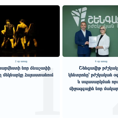
2
6 օր առաջ
6 օր առաջ
Շենգավիթ բժշկական
«Մերձավոր Արևելքի
ոնը՝ բժշկական օգնության
խաղը․ նեղուցները դառ
 սպասարկման որակի
ճնշման գործիք»․ Ա
զգային նոր մակարդակում
Զաքարյան