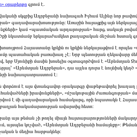
» օրաթերթը
գրում է.
թվականի սկզբից Ադրբեջանի նախագահ Իլհամ Ալիևը նոր թափով 
ջան» գաղափարախոսությունը։ Առաջին հայացքից այն ներկայացվ
ւնքների» կամ «պատմական արդարության» հարց, սակայն բով
քի նկատմամբ երկարաժամկետ քաղաքական ճնշման հստակ գոր
 խոսույթում Հայաստանը կրկին ու կրկին ներկայացվում է որպ
ումը պատահական բառախաղ չէ։ Երբ պետության ղեկավարը մեկ
ով, երբ Սյունիքի մասին խոսելիս օգտագործվում է «Արևմտյան 
երյալ՝ «Արևմտյան Ադրբեջան», դա այլևս դուրս է նույնիսկ 
ջի նախապատրաստում է։
ն փորձում է այս վտանգավոր օրակարգը փաթեթավորել խաղաղ
հանվածների իրավունքների», «մշակութային ժառանգության» մա
րվում է մի գաղափարական համակարգ, որի նպատակն է Հայա
աղյան հակամարտության ավարտից հետո։
ջանը այս թեման չի թողել միայն հայտարարությունների մակարդ
ւմ, այսպես կոչված, «Արևմտյան Ադրբեջանի համայնքը»։ Թեման 
չական և մեդիա հարթակներ։