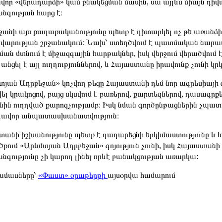
վոր «վերադարձի» կամ բնակեցման մասին, սա այլևս միայն դի
նգության հարց է։
ջանի այս քաղաքականությունը պետք է դիտարկել ոչ թե առանձի
վարության շրջանակում։ Նախ՝ ստեղծվում է պատմական նարատի
եման մտնում է միջազգային հարթակներ, իսկ վերջում վերածվու
անցել է այլ ուղղություններով, և Հայաստանը իրավունք չունի կր
տյան Ադրբեջան» կոչվող թեզը Հայաստանի դեմ նոր ագրեսիա
վել կրակոցով, բայց սկսվում է բառերով, քարտեզներով, դասագր
նին ուղղված քարոզչությամբ։ Իսկ նման գործընթացներին չպատա
ավոր անպատասխանատվություն։
տանի իշխանությունը պետք է դադարեցնի երկիմաստությունը 
քում «Արևմտյան Ադրբեջան» գոյություն չունի, իսկ Հայաստա
գությունը չի կարող լինել որևէ բանակցության առարկա:
ամասները՝
«Փաստ» օրաթերթի
այսօրվա համարում