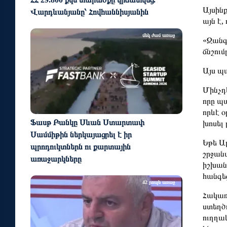
Այսինք
Վարդևանյանը՝ Հովհաննիսյանին
այն է,
մեկ ժամ առաջ
«Զանգե
ճնշում
Այս պ
Մինչդ
որը պ
որևէ օ
Ֆասթ Բանկը Սևան Ստարտափ
խոսել 
Սամմիթին ներկայացրել է իր
Եթե Ա
պրոդուկտներն ու քարտային
շրջան
առաջարկները
իշխան
հանգե
42 րոպե առաջ
Հակառ
ստեղծ
ուղղա