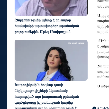
հնարա
անվտա
Ադրբե
Ընդդիմությունը պետք է իր շուրջը
ռազմա
համախմբի արտախորհրդարանական
այդ թ
արդեն 
բոլոր ուժերին. Արեգ Սավգուլյան
«Արևմ
36 րոպե առաջ
է չսկս
լսարա
վտանգ
Հայաս
տարած
անվտան
Կաթողիկոսի և հոգևոր դասի
Մանր
ներկայացուցիչների նկատմամբ
հարուցված այս խայտառակ քրեական
գործընթացը իշխանության կողմից
քաղաքական ուղիղ միջամտություն է
ԹՐԵՆԴ