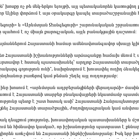
ն՝ խոսքը ոչ թե մեկ-երկու ելույթի, այլ պետականորեն կառուց
 որ Ալիևը փորձում է այս օրակարգը կապել տարածաշրջանային հ
զուրի» և «Արևմտյան Զանգեզուրի» շարունակական շրջանառությո
ը պահում է ոչ միայն քարոզչական, այլև բանակցային դաշտում։
այմաններում Հայաստանի համար ամենավտանգավոր սխալը կլին
եռ Հայաստանի իշխանությունների արձագանքը հաճախ մնում է ա
արտավոր է հստակ պատասխանել՝ արդյոք Հայաստանի տարածք
րակարգ գոյություն ունի՞, նախընտրում է խուսափել ուղիղ ձևակեր
ընդհանուր բառերով կամ թեման շեղել այլ ուղղությամբ։
լիևը խոսում է «արևմտյան ադրբեջանցիների վերադարձի» մասի
առում է Հայաստանի տարբեր բնակավայրերի նկատմամբ պատմա
ությունը պետք է շատ հստակ ասի՝ Հայաստանի Հանրապետություն
ցնել Հայաստանի տարածքային, ժողովրդագրական կամ անվտա
ակ դեպքում լռությունը, խուսափողական պատասխանները և մշո
ում են հիմնավոր կասկած, որ իշխանությունը պատրաստ է քննար
կիորեն առնչվում են Հայաստանի ինքնիշխանությանը։ Իսկ երբ խ