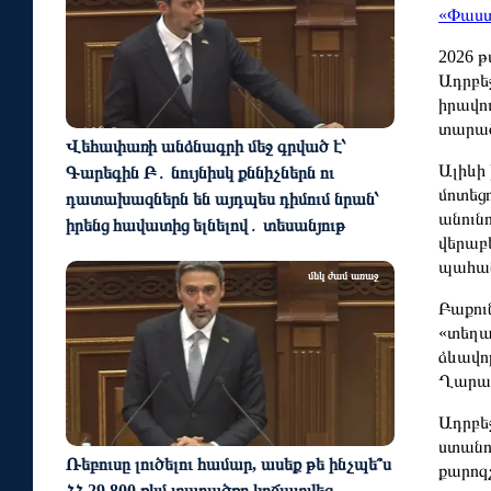
«Փաստ
2026 
Ադրբե
իրավո
տարած
Վեհափառի անձնագրի մեջ գրված է՝
Ալիևի
Գարեգին Բ․ նույնիսկ քննիչներն ու
մոտեց
դատախազներն են այդպես դիմում նրան՝
անուն
իրենց հավատից ելնելով․ տեսանյութ
վերաբ
պահան
մեկ ժամ առաջ
Բաքու
«տեղա
ձևավո
Ղարաբ
Ադրբե
ստանո
Ռեբուսը լուծելու համար, ասեք թե ինչպե՞ս
քարոզ
ՀՀ 29.800 քկմ տարածքը կրճատվեց.