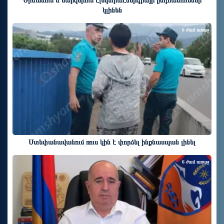
Երևանում և մարզերում էլեկտրաէներգիայի ընդհատումներ
կլինեն
6 ժամ առաջ
Ստեփանավանում ռուս կին է փորձել ինքնասպան լինել
6 ժամ առաջ