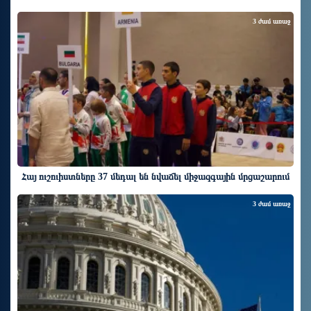
3 ժամ առաջ
Հայ ուշուիստները 37 մեդալ են նվաճել միջազգային մրցաշարում
3 ժամ առաջ