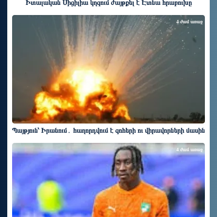
Իտալական Սիցիլիա կղզում ժայթքել է Էտնա հրաբուխը
4 ժամ առաջ
Պայթյուն՝ Իրանում․ հաղորդվում է զոհերի ու վիրավորների մասին
4 ժամ առաջ