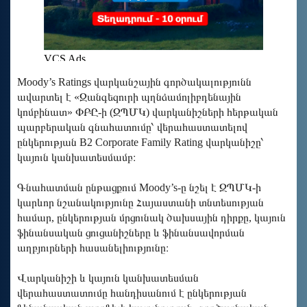
Moody’s Ratings վարկանշային գործակալությունն
ավարտել է «Զանգեզուրի պղնձամոլիբդենային
կոմբինատ» ՓԲԸ-ի (ԶՊՄԿ) վարկանիշների հերթական
պարբերական գնահատումը՝ վերահաստատելով
ընկերության B2 Corporate Family Rating վարկանիշը՝
կայուն կանխատեսմամբ։
Գնահատման ընթացքում Moody’s-ը նշել է ԶՊՄԿ-ի
կարևոր նշանակությունը Հայաստանի տնտեսության
համար, ընկերության մրցունակ ծախսային դիրքը, կայուն
ֆինանսական ցուցանիշները և ֆինանսավորման
աղբյուրների հասանելիությունը։
Վարկանիշի և կայուն կանխատեսման
վերահաստատումը հանդիսանում է ընկերության