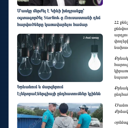
Մասկը մերժել է Կիևի խնդրանքը՝
օգտագործել Starlink-ը Ռուսաստանի դեմ
ՀՀ քնն
հարվшծները կառավարելու համար
քննվու
արդյո
2 ժամ առաջ
փողեր
նախաձ
Քրեակ
հարուց
կիրառվ
նպատա
Երևանում և մարզերում
Քրեակ
էլեկտրաէներգիայի ընդհատումներ կլինեն
ընդհա
Ծանու
մեկ ժամ առաջ
Քրեակ
օրենս