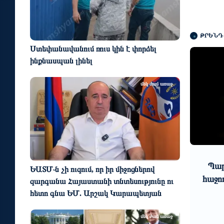
ԹՐԵՆԴ
Ստեփանավանում ռուս կին է փորձել
ինքնասպան լինել
մեկ ժամ առաջ
0
1
3 օր առաջ
ցներն
Պարարվեստի նոր ձևաչափի
Հիմ
ԵԱՏՄ֊ն չի ուզում, որ իր միջոցներով
հաջող մեկնարկը Հայաստանում
խոր
զարգանա Հայաստանի տնտեսությունը ու
հետո գնա ԵՄ. Արշակ Կարապետյան
մեկ ժամ առաջ