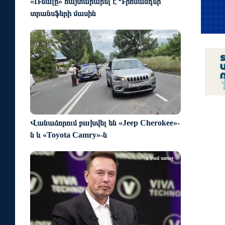
«Ռեալը» հայտարարել է Դիոմանդեի
տրանսֆերի մասին
2 ժամ առաջ
Վանաձորում բшխվել են «Jeep Cherokee»-
ն և «Toyota Camry»-ն
2 ժամ առաջ