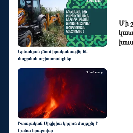
3 ժամ առաջ
Մի շ
կատ
խու
Երևանյան լճում իրականացվել են
մաքրման աշխատանքներ
3 ժամ առաջ
Իտալական Սիցիլիա կղզում ժայթքել է
Էտնա հրաբուխը