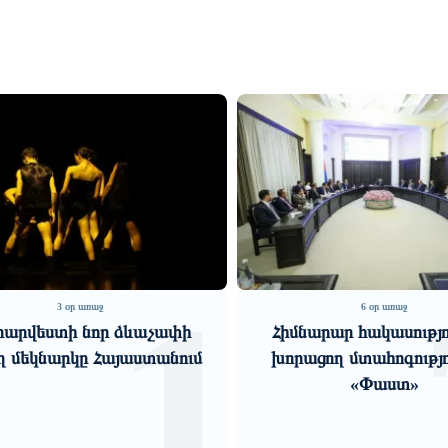
2
6 օր առաջ
6 օր առաջ
նարար հակասություններ,
Եվրոպայի մեր գործընկ
ացող մտահոգություններ.
Արցախի հարցում համ
«Փաստ»
են «ՀայաՔվեի» դիրքո
հետ. Արմեն Մանվե