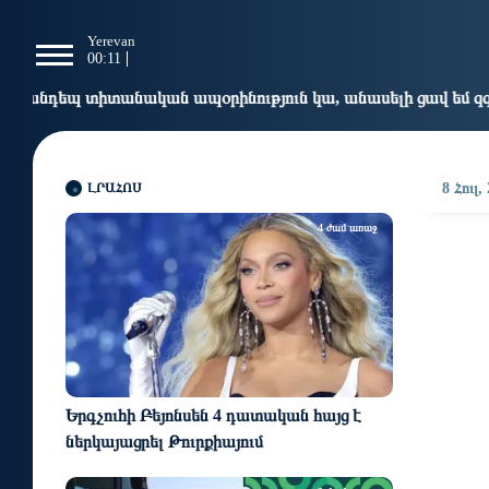
g
Yerevan
Tbilisi
Moscow
P
00:11
00:11
23:11
2
պօրինություն կա, անասելի ցավ եմ զգում. Վարդևանյան
ԼՐԱՀՈՍ
8 Հուլ,
4 ժամ առաջ
Երգչուհի Բեյոնսեն ​​4 դատական հայց է
ներկայացրել Թուրքիայում