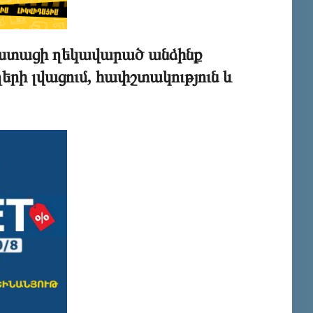
 փաստացի ղեկավարած անձինք
րի լվացում, հափշտակություն և