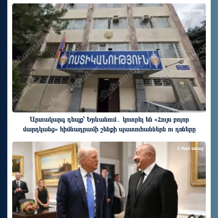
4 ժամ առաջ
Արտակարգ դեպք՝ Երևանում․ կոտրել են «Հույս բոլոր
մարդկանց» հիմնադրամի շենքի պատուհաններն ու դռները
3 ժամ առաջ