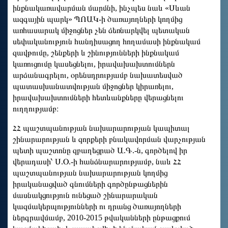
ինքնակառավարման մարմնի, ինչպես նաև «Սևան
ազգային պարկ» ՊՈԱԿ-ի ծառայողների կողմից
առհասարակ միջոցներ չեն ձեռնարկվել պետական
սեփականություն հանդիսացող հողամասի ինքնակամ
զավթումը, շենքերի և շինությունների ինքնակամ
կառուցումը կասեցնելու, իրավախախտումներն
արձանագրելու, օրենսդրությամբ նախատեսված
պատասխանատվության միջոցներ կիրառելու,
իրավախախտումների հետևանքները վերացնելու
ուղղությամբ։
ՀՀ պաշտպանության նախարարության կապիտալ
շինարարության և զորքերի բնակավորման վարչության
պետի պաշտոնը զբաղեցրած Ա.Գ.-ն, գործելով իր
վերադասի՝ Ս.Օ.-ի հանձնարարությամբ, նաև ՀՀ
պաշտպանության նախարարության կողմից
իրականացված գնումների գործընթացներին
մասնակցություն ունեցած շինարարական
կազմակերպությունների ու դրանց ծառայողների
ներգրավմամբ, 2010-2015 թվականների ընթացքում