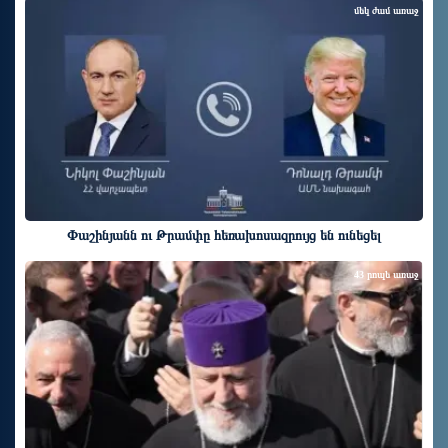
մեկ ժամ առաջ
Փաշինյանն ու Թրամփը հեռախոսազրույց են ունեցել
43 րոպե առաջ