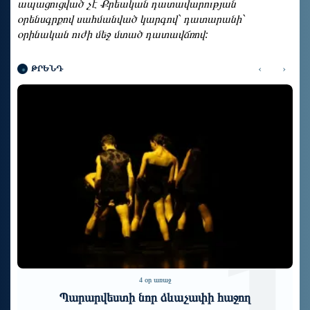
ապացուցված չէ Քրեական դատավարության
օրենսգրքով սահմանված կարգով` դատարանի`
օրինական ուժի մեջ մտած դատավճռով:
‹
›
ԹՐԵՆԴ
1
2
6 օր առաջ
Արամ Վարդևանյանը նիստը նախագահողից