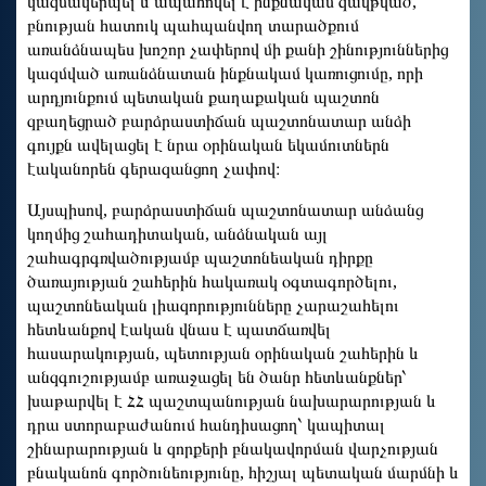
կազմակերպել և ապահովել է ինքնակամ զավթված,
բնության հատուկ պահպանվող տարածքում
առանձնապես խոշոր չափերով մի քանի շինություններից
կազմված առանձնատան ինքնակամ կառուցումը, որի
արդյունքում պետական քաղաքական պաշտոն
զբաղեցրած բարձրաստիճան պաշտոնատար անձի
գույքն ավելացել է նրա օրինական եկամուտներն
էականորեն գերազանցող չափով։
Այսպիսով, բարձրաստիճան պաշտոնատար անձանց
կողմից շահադիտական, անձնական այլ
շահագրգռվածությամբ պաշտոնեական դիրքը
ծառայության շահերին հակառակ օգտագործելու,
պաշտոնեական լիազորությունները չարաշահելու
հետևանքով էական վնաս է պատճառվել
հասարակության, պետության օրինական շահերին և
անզգուշությամբ առաջացել են ծանր հետևանքներ՝
խաթարվել է ՀՀ պաշտպանության նախարարության և
դրա ստորաբաժանում հանդիսացող՝ կապիտալ
շինարարության և զորքերի բնակավորման վարչության
բնականոն գործունեությունը, հիշյալ պետական մարմնի և