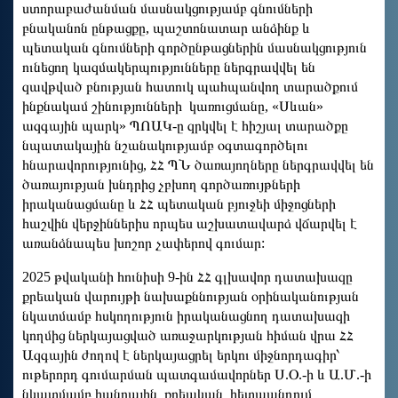
ստորաբաժանման մասնակցությամբ գնումների
բնականոն ընթացքը, պաշտոնատար անձինք և
պետական գնումների գործընթացներին մասնակցություն
ունեցող կազմակերպությունները ներգրավվել են
զավթված բնության հատուկ պահպանվող տարածքում
ինքնակամ շինությունների կառուցմանը, «Սևան»
ազգային պարկ» ՊՈԱԿ-ը զրկվել է հիշյալ տարածքը
նպատակային նշանակությամբ օգտագործելու
հնարավորությունից, ՀՀ ՊՆ ծառայողները ներգրավվել են
ծառայության խնդրից չբխող գործառույթների
իրականացմանը և ՀՀ պետական բյուջեի միջոցների
հաշվին վերջիններիս որպես աշխատավարձ վճարվել է
առանձնապես խոշոր չափերով գումար:
2025 թվականի հունիսի 9-ին ՀՀ գլխավոր դատախազը
քրեական վարույթի նախաքննության օրինականության
նկատմամբ հսկողություն իրականացնող դատախազի
կողմից ներկայացված առաջարկության հիման վրա ՀՀ
Ազգային ժողով է ներկայացրել երկու միջնորդագիր՝
ութերորդ գումարման պատգամավորներ Ս.Օ.-ի և Ա.Մ.-ի
նկատմամբ հանրային քրեական հետապնդում