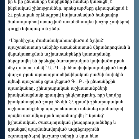
իր և իր ընտանիքի կարիքների համար կառուցել է
ինքնակամ շինություններ, որոնց արժեքը գերազանցում է
ՀՀ քրեական օրենսգրքով նախատեսված հանցավոր
ճանապարհով ստացված առանձնապես խոշոր չափերով
գույքի նվազագույն շեմը։
Վերոհիշյալ ժամանակահատվածում նշված
պաշտոնատար անձինք առանձնատան վերանորոգման և
վերակառուցման աշխատանքների կատարմանը
ներգրավել են իրենցից ծառայողական կախվածության
մեջ գտնվող անձի՝ Ա․Գ․-ի հետ փոխկապակցված նույն
վարչության արտադրատեխնիկական բաժնի նախկին
պետի պաշտոնը զբաղեցրած Գ․Բ․-ի ընտանիքին
պատկանող, շինարարական աշխատանքների
իրականացմամբ զբաղվող ընկերությունը, որի կողմից
իրականացված շուրջ 58 մլն ՀՀ դրամի շինարարական
աշխատանքները պաշտոնատար անձանց պահանջով
որպես առավելություն տրամադրվել է նրանց՝
իշխանական, ծառայողական լիազորությունները և
դրանցով պայմանավորված ազդեցությունն
օգտագործելով կաշառք տվողի և նրա հետ