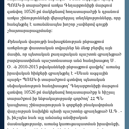
ՊՈԱԿ-ի տարածքում առկա Գեղարքունիքի մարզում
գտնվող 10526 քմ մակերեսով հողատարածքի և դրանում
առկա շինությունների վերաբերյալ տեղեկությունները, որը
հանգեցրել է առանձնապես խոշոր չափերով գույքի
չհայտարարագրմանը:
Քրեական վարույթի նախաքննության ընթացքում
առերևույթ փաստական տվյալներ են ձեռք բերվել այն
մասին, որ պետական քաղաքական պաշտոն զբաղեցրած
բարձրաստիճան պաշտոնատար անձ հանդիսացող Ս․
Օ․-ն 2010-2015 թվականների ընթացքում զավթել՝ առանց
իրավական հիմքերի զբաղեցրել է «Սևան ազգային
պարկ» ՊՈԱԿ-ի տարածքում գտնվող պետական
սեփականություն հանդիսացող՝ Գեղարքունիքի մարզում
գտնվող 10526 քմ մակերեսով հողատարածքը և հիշյալ
տարածքում իր ենթակայությամբ գործող՝ ՀՀ ՊՆ
կապիտալ շինարարության և զորքերի բնակավորման
վարչության նախկին պետի պաշտոնը զբաղեցրած Ա.Գ․-
ի, ինչպես նաև այլ անձանց անմիջական
մասնակցությամբ, առանց կառուցապատման իրավունքի,