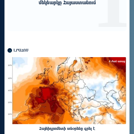
պարզաբանում պահանջեց Վեհափառի
բացակայության վերաբերյալ
ԼՐԱՀՈՍ
4 ժամ առաջ
Հայհիդրոմետի տնօրենը գրել է