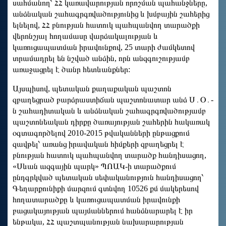
սահմանող՝ ՀՀ կառավարության որոշման պահանջները,
անձնական շահագրգռվածությունից և խմբային շահերից
ելնելով, ՀՀ բնության հատուկ պահպանվող տարածքի
վերոնշյալ հողամասը վարձակալության և
կառուցապատման իրավունքով, 25 տարի ժամկետով
տրամադրել են նշված անձին, որն անզգուշությամբ
առաջացրել է ծանր հետևանքներ:
Այսպիսով, պետական քաղաքական պաշտոն
զբաղեցրած բարձրաստիճան պաշտոնատար անձ Ս․Օ․-
ն շահադիտական և անձնական շահագրգռվածությամբ
պաշտոնեական դիրքը ծառայության շահերին հակառակ
օգտագործելով 2010-2015 թվականների ընթացքում
զավթել՝ առանց իրավական հիմքերի զբաղեցրել է
բնության հատուկ պահպանվող տարածք հանդիսացող,
«Սևան ազգային պարկ» ՊՈԱԿ-ի տարածքում
ընդգրկված պետական սեփականություն հանդիսացող՝
Գեղարքունիքի մարզում գտնվող 10526 քմ մակերեսով
հողատարածքը և կառուցապատման իրավունքի
բացակայության պայմաններում հանձնարարել է իր
ենթակա, ՀՀ պաշտպանության նախարարության