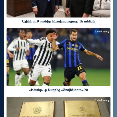
Ալիևն ու Թրամփը հեռախոսազրույց են ունեցել
3 ժամ առաջ
«Ինտեր»-ը հաղթեց «Յուվենտուս»-ին
3 ժամ առաջ