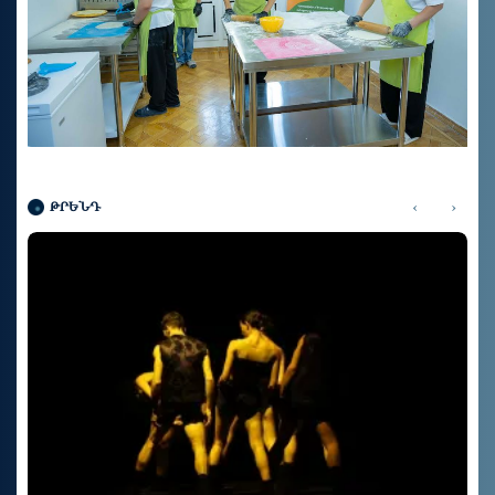
‹
›
ԹՐԵՆԴ