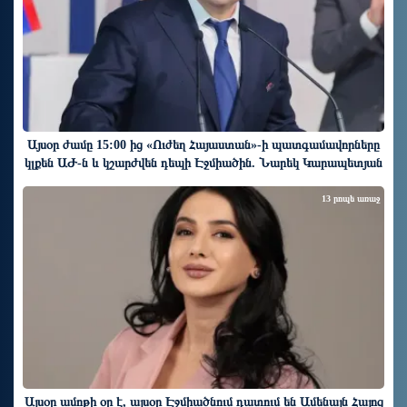
Այսօր ժամը 15:00 ից «Ուժեղ Հայաստան»-ի պատգամավորները
կլքեն ԱԺ-ն և կշարժվեն դեպի Էջմիածին. Նարեկ Կարապետյան
13 րոպե առաջ
Այսօր ամոթի օր է, այսօր Էջմիածնում դատում են Ամենայն Հայոց