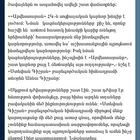
ծավալներն ու ապահովել ավելի շատ վաճառքներ:
««Արվեստարան» ՀԿ–ն սոցիալական կարևոր խնդիր է
լուծում: Նման կազմակերպությունները քիչ են, որոնք
հաշվի են առնում հատուկ խնամքի կարիք ունեցող
երեխաների՝ հասարակության մեջ ինտեգրվելու
կարևորությունը, առավել ևս` աշխատանքային պրոցեսում
ինտեգրվելու կարևորությունը։ Իսկ նման
կազմակերպությունները, ինչպիսին է «Արվեստարանը»,
շատ կարևոր քայլ է ձեռնարկել այս ուղղությամբ»,- նշել է
«Ստեփան Գիշյան» բարեգործական հիմնադրամի
տնօրեն Աննա Գիշյանը։
«Սկզբում դժվարությունները շատ էին. շատ դժվար էր
հմտություն փոխանցելը, բայց հիմա արդեն տղաները
բավականին մեծ ինքնուրույնություն ունեն։ «Ստեփան
Գիշյան» բարեգործական հիմնադրամի միջոցով մենք
կարողացանք մի մեծ քայլ առաջ գնալ, որովհետև մենք
չունեինք համապատասխան սարքավորումներ, որպեսզի
կարողանայինք այդ պրոդուկտները ստանալ և ամեն ինչը
ձեռքով էինք պատրաստում։ Նմանատիպ