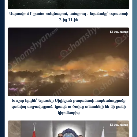
Սպասվում է քամու ուժգնացում, ամպրոպ․ եղանակը՝ օգոստոսի
7-ից 11-ին
12 ժամ առաջ
Խոշոր հրդեհ՝ Երևանի Սիլիկյան թաղամասի հարևանությամբ
գտնվող աղբավայրում. կրակն ու ծուխը տեսանելի են մի քանի
կիլոմետրից
12 ժամ առաջ