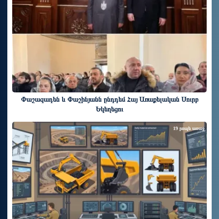
Փաշազադեն և Փաշինյանն ընդդեմ Հայ Առաքելական Սուրբ
Եկեղեցու
19 րոպե առաջ