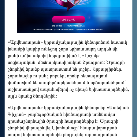
«Արվեստարան» կրթամշակութային կենտրոնում հատուկ
խնամքի կարիք ունեցող չորս երիտասարդ արդեն մի
քանի ամիս ակտիվ ներգրավված է «Լոշիկ»
սոցիալական ձեռնարկատիրական ծրագրում։ Ծրագրի
շնորհիվ նրանք պատրաստում են լոշեր, նրբաբլիթներ,
չորահացեր ու լանչ բոքսեր, որոնք հետագայում
վաճառվում են սուպերմարկետներում և սրճարաններում`
աշխատանքով ապահովելով ոչ միայն երիտասարդներին,
այլև նրանց ծնողներին։
«Արվեստարան» կրթամշակութային կենտրոնը «Ստեփան
Գիշյան» բարեգործական հիմնադրամի ամենամյա
դրամաշնորհային ծրագրի հաղթողներից է։ Ծրագրի
շնորհիվ վերազինվել է խոհանոցը՝ հնարավորություն
տալով երիտասարդներին ընդլայնել արտադրական