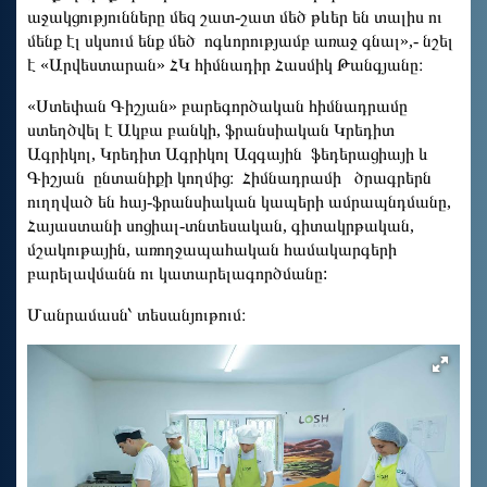
աջակցությունները մեզ շատ-շատ մեծ թևեր են տալիս ու
մենք էլ սկսում ենք մեծ ոգևորությամբ առաջ գնալ»,- նշել
է «Արվեստարան» ՀԿ հիմնադիր Հասմիկ Թանգյանը։
«Ստեփան Գիշյան» բարեգործական հիմնադրամը
ստեղծվել է Ակբա բանկի, ֆրանսիական Կրեդիտ
Ագրիկոլ, Կրեդիտ Ագրիկոլ Ազգային ֆեդերացիայի և
Գիշյան ընտանիքի կողմից։ Հիմնադրամի ծրագրերն
ուղղված են հայ-ֆրանսիական կապերի ամրապնդմանը,
Հայաստանի սոցիալ-տնտեսական, գիտակրթական,
մշակութային, առողջապահական համակարգերի
բարելավմանն ու կատարելագործմանը:
Մանրամասն՝ տեսանյութում։