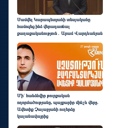
Սամվել Կարապետյանի տեսլականը
համոզեց ինձ վերադառնալ
քաղաքականություն․ Արամ Վարդևանյան
27 րոպե առաջ
Մի´ հանձնվիր թուրքական
ողորմածությանը, պայքարիր մինչև վերջ.
Ավետիք Չալաբյանի ուղերձը
կալանավայրից