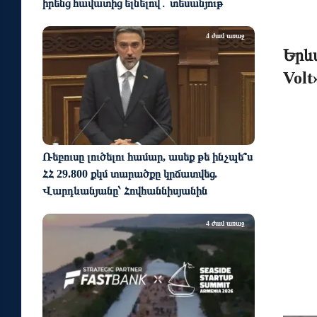
իրենց հավատից ելնելով․ տեսանյութ
4 ժամ առաջ
Երև
Vol
Ռեբուսը լուծելու համար, ասեք թե ինչպե՞ս
ՀՀ 29.800 քկմ տարածքը կրճատվեց.
Վարդևանյանը՝ Հովհաննիսյանին
4 ժամ առաջ