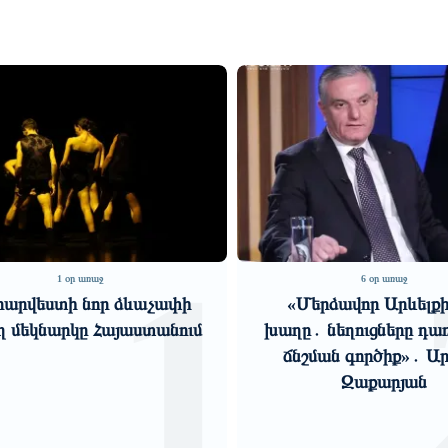
1
2
6 օր առաջ
փի
«Մերձավոր Արևելքի նոր
Շ
ում
խաղը․ նեղուցները դառնում են
կենտրո
ճնշման գործիք»․ Արտակ
և 
Զաքարյան
միջազ