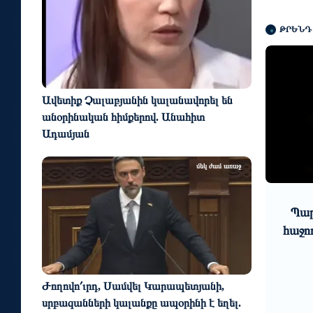
ԹՐԵՆԴ
Ավետիք Չալաբյանին կալանավորել են
անօրինական հիմքերով. Անահիտ
Ադամյան
մեկ ժամ առաջ
10
5 օր առաջ
1 օր առաջ
ոսքից` գործ.
Պարարվեստի նոր ձևաչա
դյունաբերության և
հաջող մեկնարկը Հայաստան
 տեխնոլոգիաների
րը գործակցելու մեծ
րուժ ունեն. տ...
Ժողովո՛ւրդ, Սամվել Կարապետյանի,
սրբազանների կալանքը ապօրինի է եղել.