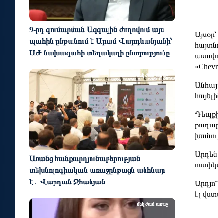
9-րդ գումարման Ազգային ժողովում այս
Այսօր՝
պահին ընթանում է Արամ Վարդևանյանի՝
հայտն
ԱԺ նախագահի տեղակալի ընտրությունը
առավո
«Chevr
մեկ ժամ առաջ
Անհայ
հայելի
Դեպքի
քաղաքա
խանութ
Արդեն 
Առանց հանքարդյունաբերության
ոստիկա
տեխնոլոգիական առաջընթացն անհնար
է․ Վարդան Ջհանյան
Արդյո
էլ վստ
մեկ ժամ առաջ