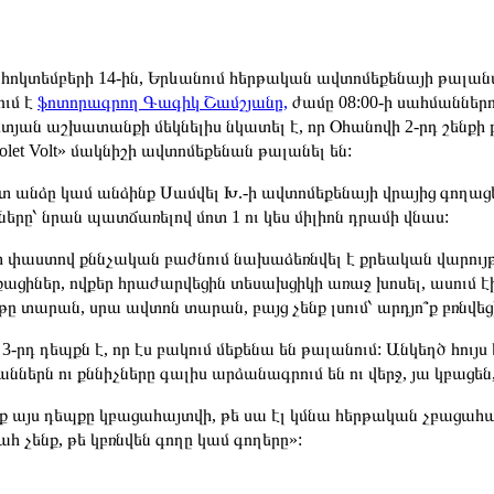
 հոկտեմբերի 14-ին, Երևանում հերթական ավտոմեքենայի թալանմ
ում է
ֆոտորագրող Գագիկ Շամշյանը,
ժամը 08:00-ի սահմաններո
տյան աշխատանքի մեկնելիս նկատել է, որ Օհանովի 2-րդ շենքի
olet Volt» մակնիշի ավտոմեքենան թալանել են:
տ անձը կամ անձինք Սամվել Խ.-ի ավտոմեքենայի վրայից գողացե
ները՝ նրան պատճառելով մոտ 1 ու կես միլիոն դրամի վնաս:
 փաստով քննչական բաժնում նախաձեռնվել է քրեական վարույթ
ցիներ, ովքեր հրաժարվեցին տեսախցիկի առաջ խոսել, ասում էին
ը տարան, սրա ավտոն տարան, բայց չենք լսում՝ արդյո՞ք բռնվեց
3-րդ դեպքն է, որ էս բակում մեքենա են թալանում: Անկեղծ հույս
ններն ու քննիչները գալիս արձանագրում են ու վերջ, յա կբացեն,
՞ք այս դեպքը կբացահայտվի, թե սա էլ կմնա հերթական չբացահա
ահ չենք, թե կբռնվեն գողը կամ գողերը»: