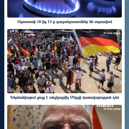
Օգոստոսի 10-ից 13-ը գազանջատումներ են սպասվում
10 ժամ առաջ
Գերմանիայում ցույց է անցկացվել Մերցի կառավարության դեմ
10 ժամ առաջ