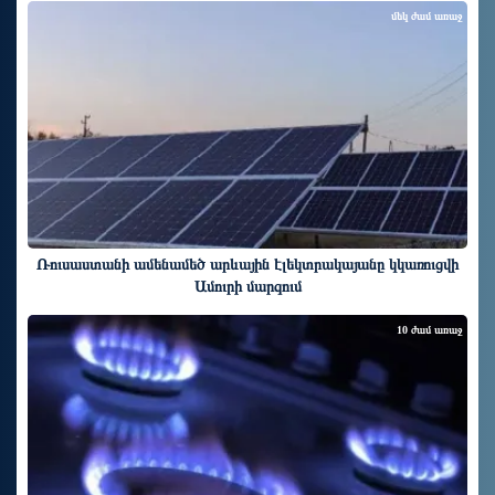
մեկ ժամ առաջ
Ռուսաստանի ամենամեծ արևային էլեկտրակայանը կկառուցվի
Ամուրի մարզում
10 ժամ առաջ