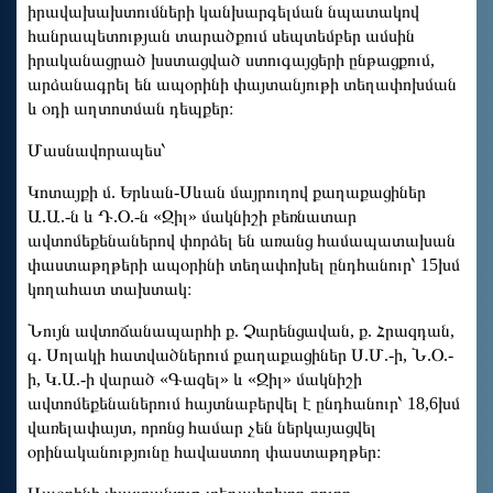
իրավախախտումների կանխարգելման նպատակով
հանրապետության տարածքում սեպտեմբեր ամսին
իրականացրած խստացված ստուգայցերի ընթացքում,
արձանագրել են ապօրինի փայտանյութի տեղափոխման
և օդի աղտոտման դեպքեր։
Մասնավորապես՝
Կոտայքի մ. Երևան-Սևան մայրուղով քաղաքացիներ
Ա.Ա.-ն և Դ.Օ.-ն «Զիլ» մակնիշի բեռնատար
ավտոմեքենաներով փորձել են առանց համապատախան
փաստաթղթերի ապօրինի տեղափոխել ընդհանուր՝ 15խմ
կողահատ տախտակ։
Նույն ավտոճանապարհի ք. Չարենցավան, ք. Հրազդան,
գ. Սոլակի հատվածներում քաղաքացիներ Ս.Մ.-ի, Ն.Օ.-
ի, Կ.Ա.-ի վարած «Գազել» և «Զիլ» մակնիշի
ավտոմեքենաներում հայտնաբերվել է ընդհանուր՝ 18,6խմ
վառելափայտ, որոնց համար չեն ներկայացվել
օրինականությունը հավաստող փաստաթղթեր։