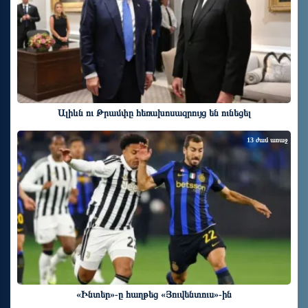
Ալիևն ու Թրամփը հեռախոսազրույց են ունեցել
13 ժամ առաջ
«Ինտեր»-ը հաղթեց «Յուվենտուս»-ին