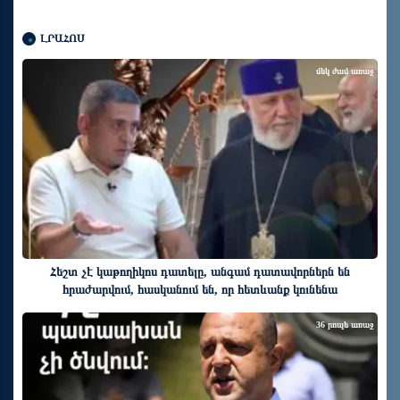
ԼՐԱՀՈՍ
մեկ ժամ առաջ
Հեշտ չէ կաթողիկոս դատելը, անգամ դատավորներն են
հրաժարվում, հասկանում են, որ հետևանք կունենա
36 րոպե առաջ