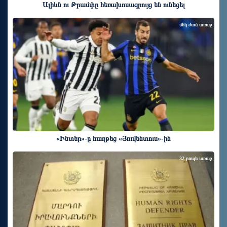
Ալիևն ու Թրամփը հեռախոսազրույց են ունեցել
մեկ ժամ առաջ
«Ինտեր»-ը հաղթեց «Յուվենտուս»-ին
32 րոպե առաջ