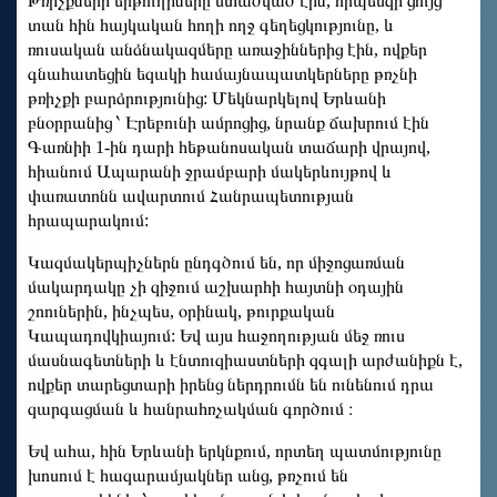
Թռիչքների երթուղիները մտածված էին, որպեսզի ցույց
տան հին հայկական հողի ողջ գեղեցկությունը, և
ռուսական անձնակազմերը առաջիններից էին, ովքեր
գնահատեցին եզակի համայնապատկերները թռչնի
թռիչքի բարձրությունից: Մեկնարկելով Երևանի
բնօրրանից ՝ Էրեբունի ամրոցից, նրանք ճախրում էին
Գառնիի 1-ին դարի հեթանոսական տաճարի վրայով,
հիանում Ապարանի ջրամբարի մակերևույթով և
փառատոնն ավարտում Հանրապետության
հրապարակում:
Կազմակերպիչներն ընդգծում են, որ միջոցառման
մակարդակը չի զիջում աշխարհի հայտնի օդային
շոուներին, ինչպես, օրինակ, թուրքական
Կապադովկիայում: Եվ այս հաջողության մեջ ռուս
մասնագետների և էնտուզիաստների զգալի արժանիքն է,
ովքեր տարեցտարի իրենց ներդրումն են ունենում դրա
զարգացման և հանրահռչակման գործում ։
Եվ ահա, հին Երևանի երկնքում, որտեղ պատմությունը
խոսում է հազարամյակներ անց, թռչում են