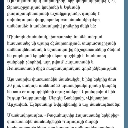
Այս լայնածավալ նախագիծը, որը կազմակերպվել է ՀՀ
Զբոսաշրջության կոմիտեի և Երևանի
քաղաքապետարանի աջակցությամբ, դարձել է
ավանդական վայր, որտեղ ռուս մասնակիցները
ամենամեծ և ամենաակտիվ թիմերից մեկն են։
Միևնույն ժամանակ, փառատոնը ևս մեկ անգամ
հաստատեց մի պարզ ճշմարտություն. տարածաշրջանի
ամենակենսունակ և նշանակալից միջոցառումները ծնվում
են բարեկամ երկրների սերտ դաշինքի և համատեղ
ջանքերի շնորհիվ, այդ թվում՝ Հայաստանի և
Ռուսաստանի միջև ռազմավարական գործընկերության։
Այս տարվա փառատոնին մասնակցել է ինը երկրից մոտ
20 թիմ, սակայն ամենամեծ պատվիրակությունը կազմել
են ռուս օդապարիկների օդաչուները։ Նրանց թվում էին
Իլդար Գաբբասովը, Սերգեյ Շտենցովը, Վիկտորիա
Արշավան, Ալեքսանդր Եվդոկիմովը և այլ մասնագետներ։
Մասնավորապես, «Բացահայտիր Հայաստանը երկնքից»
փառատոնին մասնակցեցին Կալուգայի մարզի
ներկայացուցիչները, որը հարուստ ավիատիեզերական