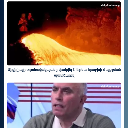
մեկ ժամ առաջ
Սիցիլիայի օդանավակայանը փակվել է Էթնա հրաբխի ժայթքման
պատճառով
մեկ ժամ առաջ