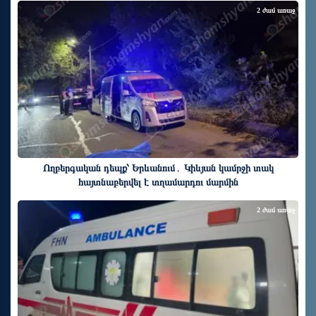
2 ժամ առաջ
Ողբերգական դեպք՝ Երևանում․ Կիևյան կամրջի տակ
հայտնաբերվել է տղամարդու մարմին
2 ժամ առաջ