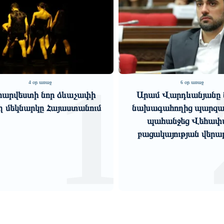
2
6 օր առաջ
2 օր առաջ
մ Վարդևանյանը նիստը
Կաթողիկոսի և հոգևո
ագահողից պարզաբանում
ներկայացուցիչների ն
ահանջեց Վեհափառի
հարուցված այս խայ
ակայության վերաբերյալ
քրեական գործընթ
իշխանո...