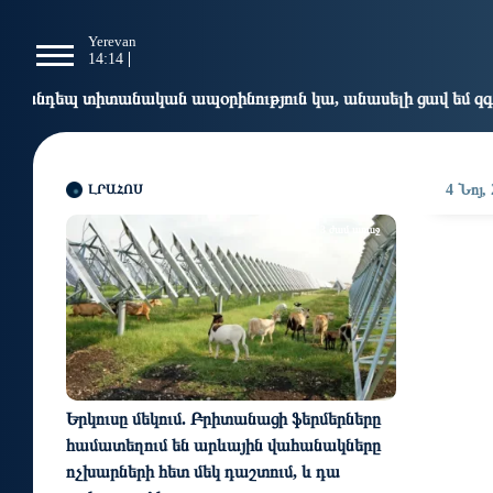
g
Yerevan
Tbilisi
Moscow
P
14:14
14:14
13:14
1
ապօրինություն կա, անասելի ցավ եմ զգում. Վարդևանյան
ԼՐԱՀՈՍ
4 Նոյ,
3 ժամ առաջ
Երկուսը մեկում. Բրիտանացի ֆերմերները
համատեղում են արևային վահանակները
ոչխարների հետ մեկ դաշտում, և դա