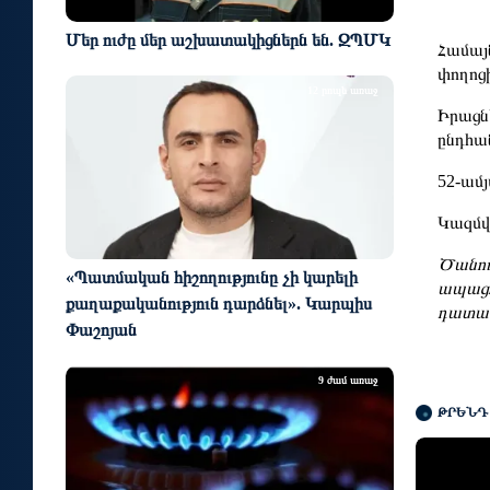
Մեր ուժը մեր աշխատակիցներն են. ԶՊՄԿ
Համայ
փողոց
12 րոպե առաջ
Իրացնե
ընդհա
52-ամ
Կազմվ
Ծանու
«Պատմական հիշողությունը չի կարելի
ապացո
քաղաքականություն դարձնել». Կարպիս
դատավ
Փաշոյան
9 ժամ առաջ
ԹՐԵՆԴ