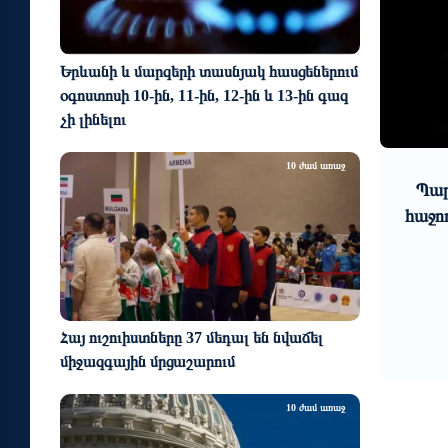
Երևանի և մարզերի տասնյակ հասցեներում
օգոստոսի 10-ին, 11-ին, 12-ին և 13-ին գազ
չի լինելու
0
1
4 օր առաջ
10 ժամ առաջ
նավեճ
Պարարվեստի նոր ձևաչափի
Արա
ային
հաջող մեկնարկը Հայաստանում
նախ
նա
պ
բաց
Հայ ուշուիստները 37 մեդալ են նվաճել
միջազգային մրցաշարում
10 ժամ առաջ