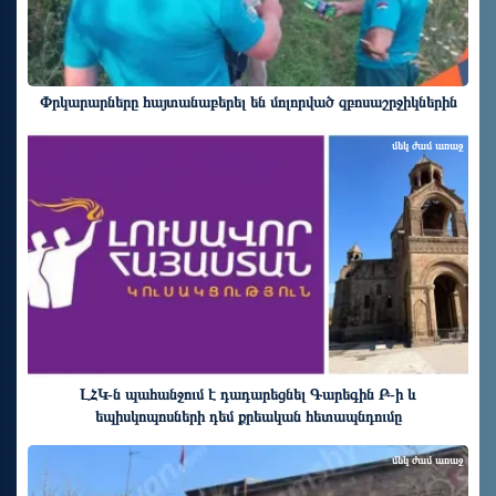
Փրկարարները հայտանաբերել են մոլորված զբոսաշրջիկներին
մեկ ժամ առաջ
ԼՀԿ-ն պահանջում է դադարեցնել Գարեգին Բ-ի և
եպիսկոպոսների դեմ քրեական հետապնդումը
մեկ ժամ առաջ