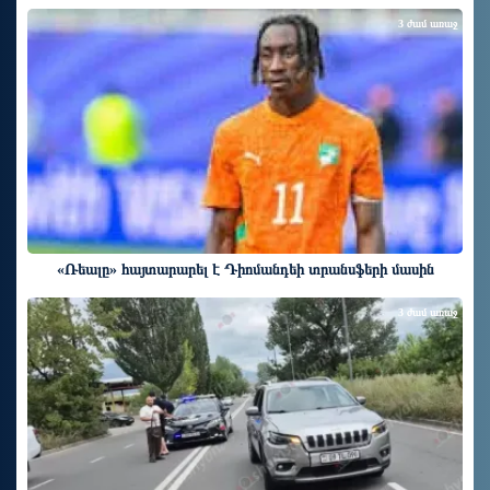
3 ժամ առաջ
«Ռեալը» հայտարարել է Դիոմանդեի տրանսֆերի մասին
3 ժամ առաջ