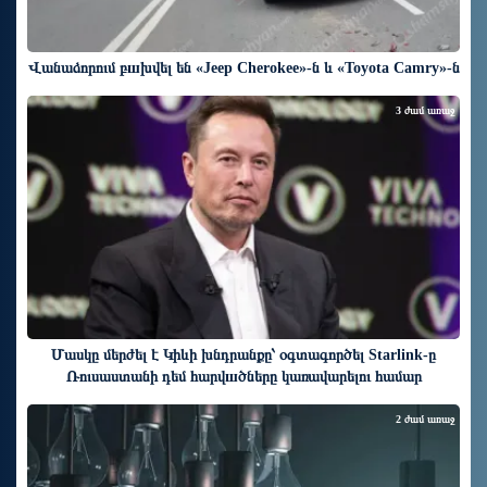
Վանաձորում բшխվել են «Jeep Cherokee»-ն և «Toyota Camry»-ն
3 ժամ առաջ
Մասկը մերժել է Կիևի խնդրանքը՝ օգտագործել Starlink-ը
Ռուսաստանի դեմ հարվшծները կառավարելու համար
2 ժամ առաջ