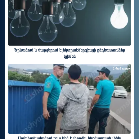
Երևանում և մարզերում էլեկտրաէներգիայի ընդհատումներ
կլինեն
2 ժամ առաջ
Ստեփանավանում ռուս կին է փորձել ինքնասպան լինել