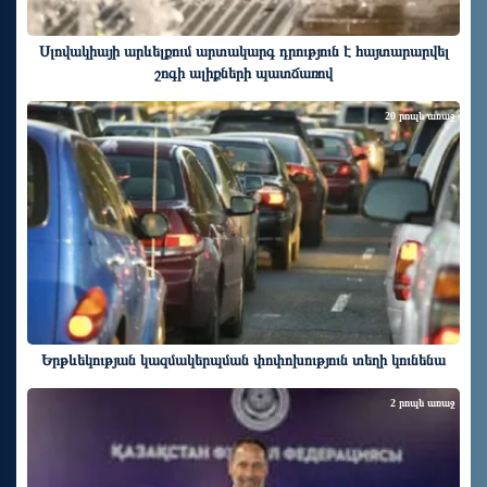
Սլովակիայի արևելքում արտակարգ դրություն է հայտարարվել
շոգի ալիքների պատճառով
20 րոպե առաջ
Երթևեկության կազմակերպման փոփոխություն տեղի կունենա
2 րոպե առաջ