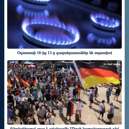
Օգոստոսի 10-ից 13-ը գազանջատումներ են սպասվում
14 ժամ առաջ
Գերմանիայում ցույց է անցկացվել Մերցի կառավարության դեմ