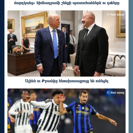
մարդկանց» հիմնադրամի շենքի պատուհաններն ու դռները
17 ժամ առաջ
Ալիևն ու Թրամփը հեռախոսազրույց են ունեցել
17 ժամ առաջ