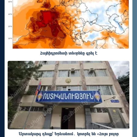
Հայհիդրոմետի տնօրենը գրել է
17 ժամ առաջ
Արտակարգ դեպք՝ Երևանում․ կոտրել են «Հույս բոլոր