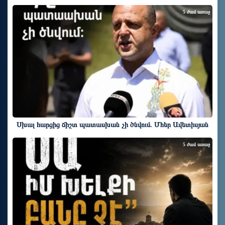
5 ժամ առաջ
Սխալ հարցից ճիշտ պատասխան չի ծնվում. Մհեր Ավետիսյան
5 ժամ առաջ