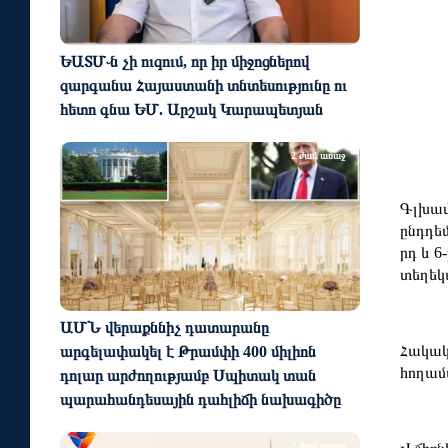
ԵԱՏՄ֊ն չի ուզում, որ իր միջոցներով
զարգանա Հայաստանի տնտեսությունը ու
հետո գնա ԵՄ. Արշակ Կարապետյան
2 ժամ առաջ
Գլխավ
ընդդե
րդ և 
տեղեկ
ԱՄՆ վերաքննիչ դատարանը
Հակակ
արգելափակել է Թրամփի 400 միլիոն
հողամ
դոլար արժողությամբ Սպիտակ տան
պարահանդեսային դահլիճի նախագիծը
2 ժամ առաջ