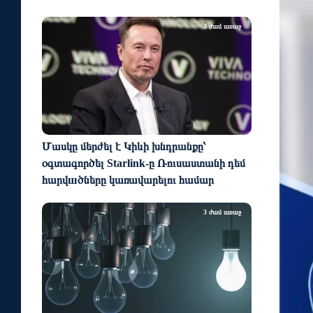
3 ժամ առաջ
Մասկը մերժել է Կիևի խնդրանքը՝
օգտագործել Starlink-ը Ռուսաստանի դեմ
հարվшծները կառավարելու համար
3 ժամ առաջ