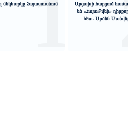
2
խի հարցում համակարծիք
խորացող մտահոգությո
«ՀայաՔվեի» դիրքորոշման
«Փաստ»
ետ. Արմեն Մանվելյան