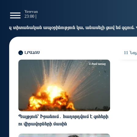
g
Yerevan
Tbilisi
Moscow
P
23:00
23:00
22:00
2
ինություն կա, անասելի ցավ եմ զգում. Վարդևանյան
17:
ԼՐԱՀՈՍ
11 Նոյ
4 ժամ առաջ
Պայթյուն՝ Իրանում․ հաղորդվում է զոհերի
ու վիրավորների մասին