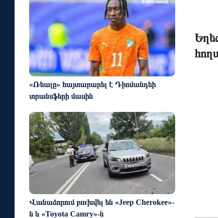
4 ժամ առաջ
Եղեգ
հող
«Ռեալը» հայտարարել է Դիոմանդեի
տրանսֆերի մասին
3 ժամ առաջ
Վանաձորում բшխվել են «Jeep Cherokee»-
ն և «Toyota Camry»-ն