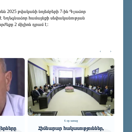
ն 2025 թվականի նոյեմբերի 7-ին Գլաձոր
լ է Եղեգնաձոր համայնքի սեփականության
ժեքը 2 միլիոն դրամ է:
‹
›
6 օր առաջ
ւններ,
Էլ ինչ օրենք, ինչ