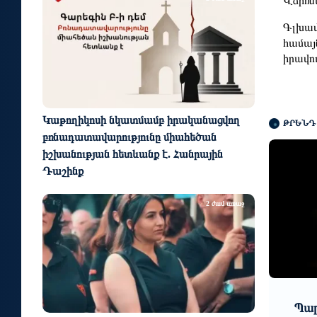
Վճիռնե
Գլխավ
համայ
իրավո
Կաթողիկոսի նկատմամբ իրականացվող
ԹՐԵՆԴ
բռնադատավարությունը միահեծան
իշխանության հետևանք է. Հանրային
Դաշինք
2 ժամ առաջ
3 օր առաջ
ակ
Պարարվեստի նոր ձևաչափի
Եվրո