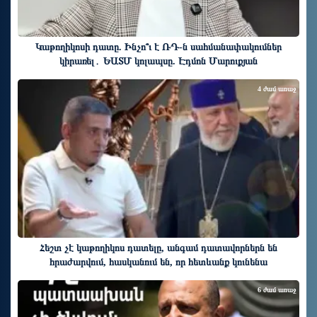
Կաթողիկոսի դատը. Ինչո՞ւ է ՌԴ-ն սահմանափակումներ
կիրառել․ ԵԱՏՄ կոլապսը. Էդմոն Մարուքյան
4 ժամ առաջ
Հեշտ չէ կաթողիկոս դատելը, անգամ դատավորներն են
հրաժարվում, հասկանում են, որ հետևանք կունենա
6 ժամ առաջ