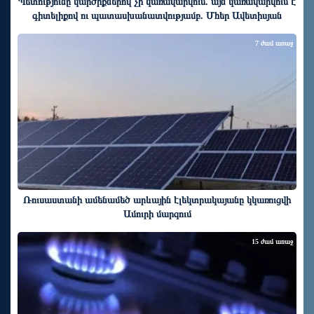
Պետությունը կարծիքներով չի կառավարվում. այն կառավարվում է
գիտելիքով ու պատասխանատվությամբ. Մհեր Ավետիսյան
7 ժամ առաջ
Ռուսաստանի ամենամեծ արևային էլեկտրակայանը կկառուցվի
Ամուրի մարզում
15 ժամ առաջ