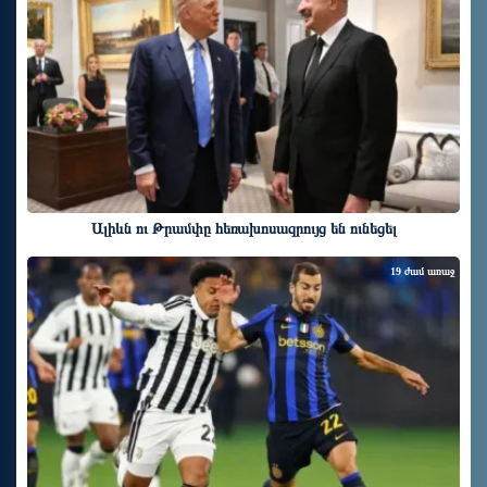
Ալիևն ու Թրամփը հեռախոսազրույց են ունեցել
19 ժամ առաջ