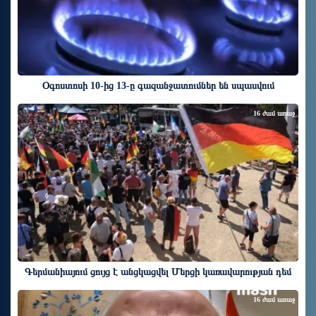
Օգոստոսի 10-ից 13-ը գազանջատումներ են սպասվում
16 ժամ առաջ
Գերմանիայում ցույց է անցկացվել Մերցի կառավարության դեմ
16 ժամ առաջ