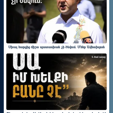
Սխալ հարցից ճիշտ պատասխան չի ծնվում. Մհեր Ավետիսյան
6 ժամ առաջ