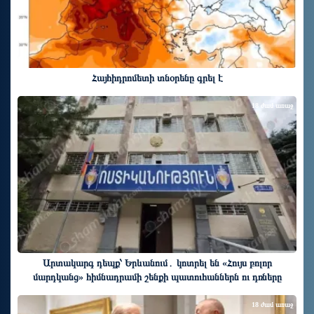
Հայհիդրոմետի տնօրենը գրել է
18 ժամ առաջ
Արտակարգ դեպք՝ Երևանում․ կոտրել են «Հույս բոլոր
մարդկանց» հիմնադրամի շենքի պատուհաններն ու դռները
18 ժամ առաջ