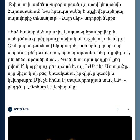
Քրիստոսի ամենաբարձր արձանը շուտով կհայտնվի
Հայաստանում։ Նա հրապարակել է այցի վերաբերյալ
տպավորիչ տեսանյութ՝ «Հայր մեր» աղոթքի ներքո:
«Ինձ համար մեծ պատիվ է այստեղ հրավիրվելը և
ստեղծման գործընթացը սեփական աչքերով տեսնելը։
Չեմ կարող բառերով նկարագրել այն մթնոլորտը, որը
տիրում է թե՛ լեռան վրա, որտեղ արձանը տեղադրվելու է,
թե՛ հենց արձանի մոտ… Գտնվելով դրա կողքին՝ քեզ
թվում է՝ կողքիդ ոչ թե արձան է, այլ ՆԱ՝ մեր Աստվածը,
որը միշտ կլսի քեզ, կհասկանա, իր գիրկը կառնի և
կմխիթարի։ Մինչև հիմա էլ տպավորության տակ եմ», -
ընդգծել է Գոհար Ավետիսյանը:
‹
›
ԹՐԵՆԴ